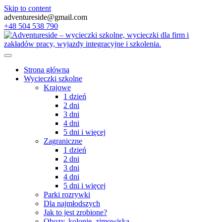
Skip to content
adventureside@gmail.com
+48 504 538 790
Strona główna
Wycieczki szkolne
Krajowe
1 dzień
2 dni
3 dni
4 dni
5 dni i więcej
Zagraniczne
1 dzień
2 dni
3 dni
4 dni
5 dni i więcej
Parki rozrywki
Dla najmłodszych
Jak to jest zrobione?
Obozy, kolonie, zimowiska