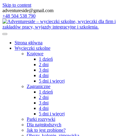
Skip to content
adventureside@gmail.com
+48 504 538 790
Strona główna
Wycieczki szkolne
Krajowe
1 dzień
2 dni
3 dni
4 dni
5 dni i więcej
Zagraniczne
1 dzień
2 dni
3 dni
4 dni
5 dni i więcej
Parki rozrywki
Dla najmłodszych
Jak to jest zrobione?
Obozy, kolonie, zimowiska