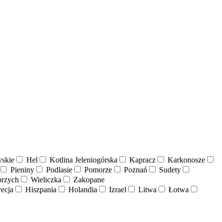
skie
Hel
Kotlina Jeleniogórska
Kapracz
Karkonosze
Pieniny
Podlasie
Pomorze
Poznań
Sudety
rzych
Wieliczka
Zakopane
ecja
Hiszpania
Holandia
Izrael
Litwa
Łotwa