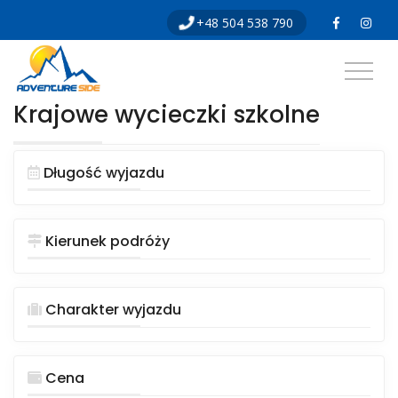
Skip
+48 504 538 790
to
content
Krajowe wycieczki szkolne
Długość wyjazdu
Kierunek podróży
Charakter wyjazdu
Cena