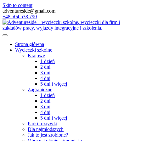
Skip to content
adventureside@gmail.com
+48 504 538 790
Strona główna
Wycieczki szkolne
Krajowe
1 dzień
2 dni
3 dni
4 dni
5 dni i więcej
Zagraniczne
1 dzień
2 dni
3 dni
4 dni
5 dni i więcej
Parki rozrywki
Dla najmłodszych
Jak to jest zrobione?
Obozy, kolonie, zimowiska