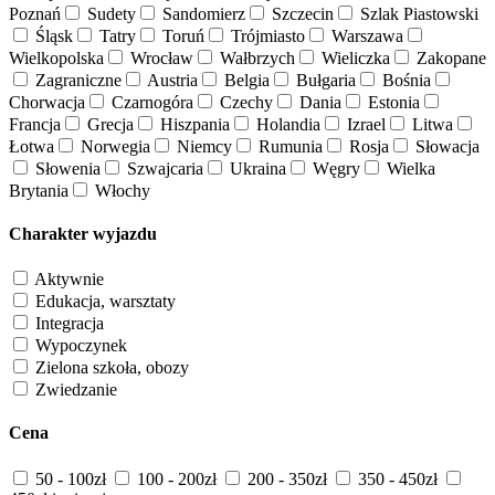
Poznań
Sudety
Sandomierz
Szczecin
Szlak Piastowski
Śląsk
Tatry
Toruń
Trójmiasto
Warszawa
Wielkopolska
Wrocław
Wałbrzych
Wieliczka
Zakopane
Zagraniczne
Austria
Belgia
Bułgaria
Bośnia
Chorwacja
Czarnogóra
Czechy
Dania
Estonia
Francja
Grecja
Hiszpania
Holandia
Izrael
Litwa
Łotwa
Norwegia
Niemcy
Rumunia
Rosja
Słowacja
Słowenia
Szwajcaria
Ukraina
Węgry
Wielka
Brytania
Włochy
Charakter wyjazdu
Aktywnie
Edukacja, warsztaty
Integracja
Wypoczynek
Zielona szkoła, obozy
Zwiedzanie
Cena
50 - 100zł
100 - 200zł
200 - 350zł
350 - 450zł