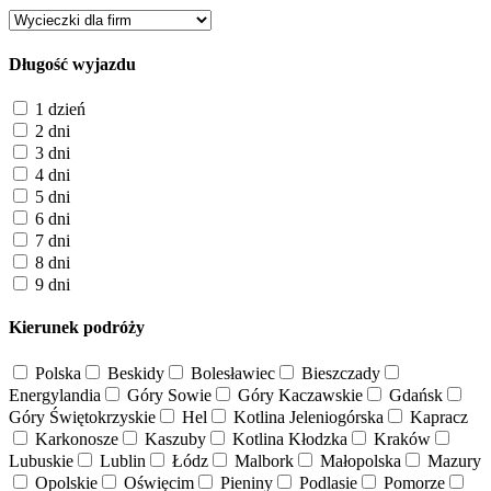
Długość wyjazdu
1 dzień
2 dni
3 dni
4 dni
5 dni
6 dni
7 dni
8 dni
9 dni
Kierunek podróży
Polska
Beskidy
Bolesławiec
Bieszczady
Energylandia
Góry Sowie
Góry Kaczawskie
Gdańsk
Góry Świętokrzyskie
Hel
Kotlina Jeleniogórska
Kapracz
Karkonosze
Kaszuby
Kotlina Kłodzka
Kraków
Lubuskie
Lublin
Łódz
Malbork
Małopolska
Mazury
Opolskie
Oświęcim
Pieniny
Podlasie
Pomorze