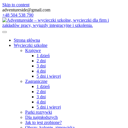
Skip to content
adventureside@gmail.com
+48 504 538 790
Strona główna
Wycieczki szkolne
Krajowe
1 dzień
2 dni
3 dni
4 dni
5 dni i więcej
Zagraniczne
1 dzień
2 dni
3 dni
4 dni
5 dni i więcej
Parki rozrywki
Dla najmłodszych
Jak to jest zrobione?
Obozy, kolonie, zimowiska