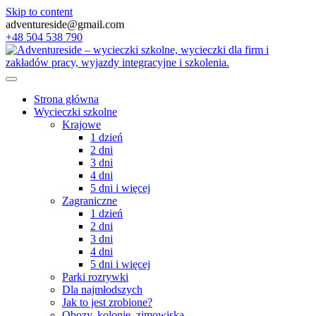
Skip to content
adventureside@gmail.com
+48 504 538 790
Strona główna
Wycieczki szkolne
Krajowe
1 dzień
2 dni
3 dni
4 dni
5 dni i więcej
Zagraniczne
1 dzień
2 dni
3 dni
4 dni
5 dni i więcej
Parki rozrywki
Dla najmłodszych
Jak to jest zrobione?
Obozy, kolonie, zimowiska