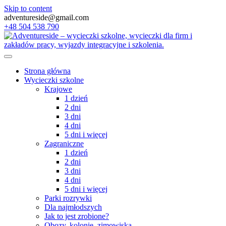
Skip to content
adventureside@gmail.com
+48 504 538 790
Strona główna
Wycieczki szkolne
Krajowe
1 dzień
2 dni
3 dni
4 dni
5 dni i więcej
Zagraniczne
1 dzień
2 dni
3 dni
4 dni
5 dni i więcej
Parki rozrywki
Dla najmłodszych
Jak to jest zrobione?
Obozy, kolonie, zimowiska