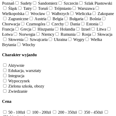
Poznań
Sudety
Sandomierz
Szczecin
Szlak Piastowski
Śląsk
Tatry
Toruń
Trójmiasto
Warszawa
Wielkopolska
Wrocław
Wałbrzych
Wieliczka
Zakopane
Zagraniczne
Austria
Belgia
Bułgaria
Bośnia
Chorwacja
Czarnogóra
Czechy
Dania
Estonia
Francja
Grecja
Hiszpania
Holandia
Izrael
Litwa
Łotwa
Norwegia
Niemcy
Rumunia
Rosja
Słowacja
Słowenia
Szwajcaria
Ukraina
Węgry
Wielka
Brytania
Włochy
Charakter wyjazdu
Aktywnie
Edukacja, warsztaty
Integracja
Wypoczynek
Zielona szkoła, obozy
Zwiedzanie
Cena
50 - 100zł
100 - 200zł
200 - 350zł
350 - 450zł