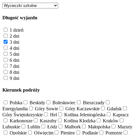
Długość wyjazdu
1 dzień
2 dni
3 dni
4 dni
5 dni
6 dni
7 dni
8 dni
9 dni
Kierunek podróży
Polska
Beskidy
Bolesławiec
Bieszczady
Energylandia
Góry Sowie
Góry Kaczawskie
Gdańsk
Góry Świętokrzyskie
Hel
Kotlina Jeleniogórska
Kapracz
Karkonosze
Kaszuby
Kotlina Kłodzka
Kraków
Lubuskie
Lublin
Łódz
Malbork
Małopolska
Mazury
Opolskie
Oświęcim
Pieniny
Podlasie
Pomorze