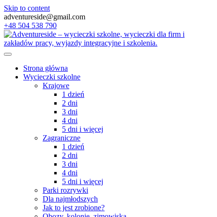
Skip to content
adventureside@gmail.com
+48 504 538 790
Strona główna
Wycieczki szkolne
Krajowe
1 dzień
2 dni
3 dni
4 dni
5 dni i więcej
Zagraniczne
1 dzień
2 dni
3 dni
4 dni
5 dni i więcej
Parki rozrywki
Dla najmłodszych
Jak to jest zrobione?
Obozy, kolonie, zimowiska