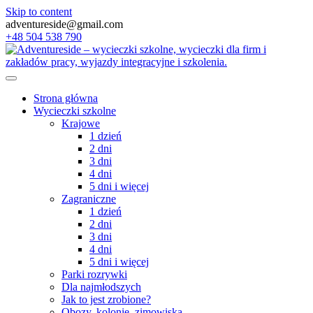
Skip to content
adventureside@gmail.com
+48 504 538 790
Strona główna
Wycieczki szkolne
Krajowe
1 dzień
2 dni
3 dni
4 dni
5 dni i więcej
Zagraniczne
1 dzień
2 dni
3 dni
4 dni
5 dni i więcej
Parki rozrywki
Dla najmłodszych
Jak to jest zrobione?
Obozy, kolonie, zimowiska