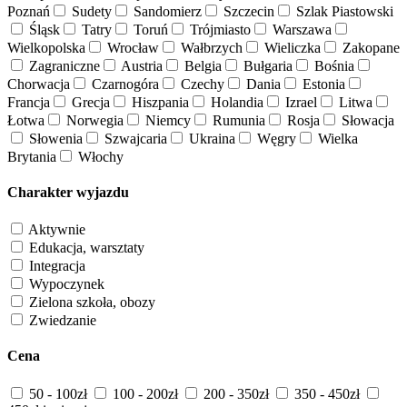
Poznań
Sudety
Sandomierz
Szczecin
Szlak Piastowski
Śląsk
Tatry
Toruń
Trójmiasto
Warszawa
Wielkopolska
Wrocław
Wałbrzych
Wieliczka
Zakopane
Zagraniczne
Austria
Belgia
Bułgaria
Bośnia
Chorwacja
Czarnogóra
Czechy
Dania
Estonia
Francja
Grecja
Hiszpania
Holandia
Izrael
Litwa
Łotwa
Norwegia
Niemcy
Rumunia
Rosja
Słowacja
Słowenia
Szwajcaria
Ukraina
Węgry
Wielka
Brytania
Włochy
Charakter wyjazdu
Aktywnie
Edukacja, warsztaty
Integracja
Wypoczynek
Zielona szkoła, obozy
Zwiedzanie
Cena
50 - 100zł
100 - 200zł
200 - 350zł
350 - 450zł