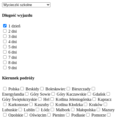
Długość wyjazdu
1 dzień
2 dni
3 dni
4 dni
5 dni
6 dni
7 dni
8 dni
9 dni
Kierunek podróży
Polska
Beskidy
Bolesławiec
Bieszczady
Energylandia
Góry Sowie
Góry Kaczawskie
Gdańsk
Góry Świętokrzyskie
Hel
Kotlina Jeleniogórska
Kapracz
Karkonosze
Kaszuby
Kotlina Kłodzka
Kraków
Lubuskie
Lublin
Łódz
Malbork
Małopolska
Mazury
Opolskie
Oświęcim
Pieniny
Podlasie
Pomorze