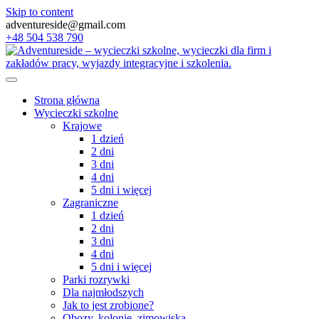
Skip to content
adventureside@gmail.com
+48 504 538 790
Strona główna
Wycieczki szkolne
Krajowe
1 dzień
2 dni
3 dni
4 dni
5 dni i więcej
Zagraniczne
1 dzień
2 dni
3 dni
4 dni
5 dni i więcej
Parki rozrywki
Dla najmłodszych
Jak to jest zrobione?
Obozy, kolonie, zimowiska