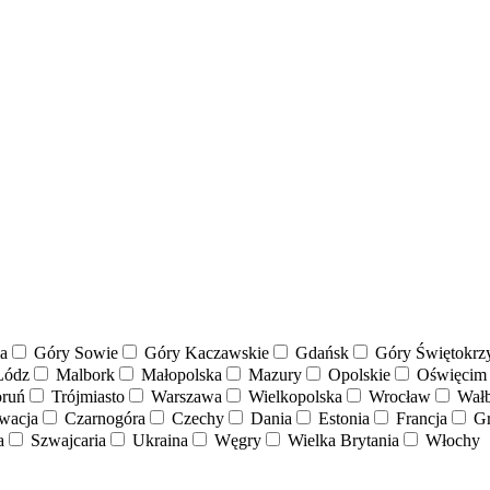
a
Góry Sowie
Góry Kaczawskie
Gdańsk
Góry Świętokrzy
ódz
Malbork
Małopolska
Mazury
Opolskie
Oświęcim
ruń
Trójmiasto
Warszawa
Wielkopolska
Wrocław
Wałb
wacja
Czarnogóra
Czechy
Dania
Estonia
Francja
Gr
a
Szwajcaria
Ukraina
Węgry
Wielka Brytania
Włochy