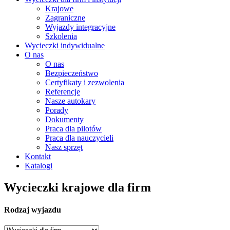
Krajowe
Zagraniczne
Wyjazdy integracyjne
Szkolenia
Wycieczki indywidualne
O nas
O nas
Bezpieczeństwo
Certyfikaty i zezwolenia
Referencje
Nasze autokary
Porady
Dokumenty
Praca dla pilotów
Praca dla nauczycieli
Nasz sprzęt
Kontakt
Katalogi
Wycieczki krajowe dla firm
Rodzaj wyjazdu