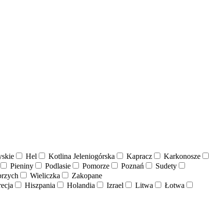
skie
Hel
Kotlina Jeleniogórska
Kapracz
Karkonosze
Pieniny
Podlasie
Pomorze
Poznań
Sudety
rzych
Wieliczka
Zakopane
ecja
Hiszpania
Holandia
Izrael
Litwa
Łotwa