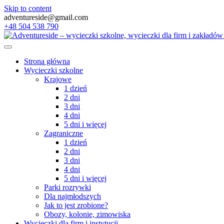
Skip to content
adventureside@gmail.com
+48 504 538 790
Strona główna
Wycieczki szkolne
Krajowe
1 dzień
2 dni
3 dni
4 dni
5 dni i więcej
Zagraniczne
1 dzień
2 dni
3 dni
4 dni
5 dni i więcej
Parki rozrywki
Dla najmłodszych
Jak to jest zrobione?
Obozy, kolonie, zimowiska
Wycieczki dla firm i instytucji