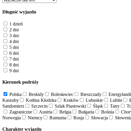
Długość wyjazdu
1 dzień
2 dni
3 dni
4 dni
5 dni
6 dni
7 dni
8 dni
9 dni
Kierunek podróży
Polska
Beskidy
Bolesławiec
Bieszczady
Energylandi
Kaszuby
Kotlina Kłodzka
Kraków
Lubuskie
Lublin
Ł
Sandomierz
Szczecin
Szlak Piastowski
Śląsk
Tatry
To
Zagraniczne
Austria
Belgia
Bułgaria
Bośnia
Chor
Norwegia
Niemcy
Rumunia
Rosja
Słowacja
Słoweni
Charakter wyjazdu