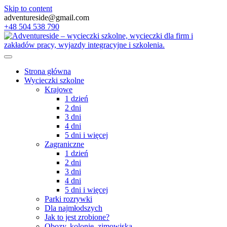
Skip to content
adventureside@gmail.com
+48 504 538 790
Strona główna
Wycieczki szkolne
Krajowe
1 dzień
2 dni
3 dni
4 dni
5 dni i więcej
Zagraniczne
1 dzień
2 dni
3 dni
4 dni
5 dni i więcej
Parki rozrywki
Dla najmłodszych
Jak to jest zrobione?
Obozy, kolonie, zimowiska