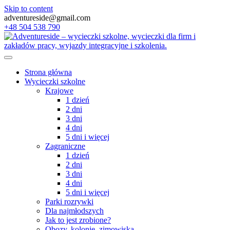
Skip to content
adventureside@gmail.com
+48 504 538 790
Strona główna
Wycieczki szkolne
Krajowe
1 dzień
2 dni
3 dni
4 dni
5 dni i więcej
Zagraniczne
1 dzień
2 dni
3 dni
4 dni
5 dni i więcej
Parki rozrywki
Dla najmłodszych
Jak to jest zrobione?
Obozy, kolonie, zimowiska