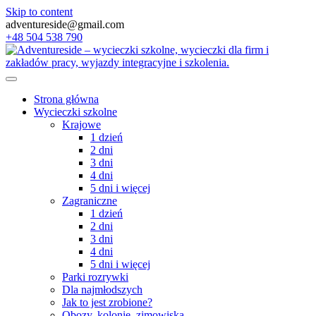
Skip to content
adventureside@gmail.com
+48 504 538 790
Strona główna
Wycieczki szkolne
Krajowe
1 dzień
2 dni
3 dni
4 dni
5 dni i więcej
Zagraniczne
1 dzień
2 dni
3 dni
4 dni
5 dni i więcej
Parki rozrywki
Dla najmłodszych
Jak to jest zrobione?
Obozy, kolonie, zimowiska