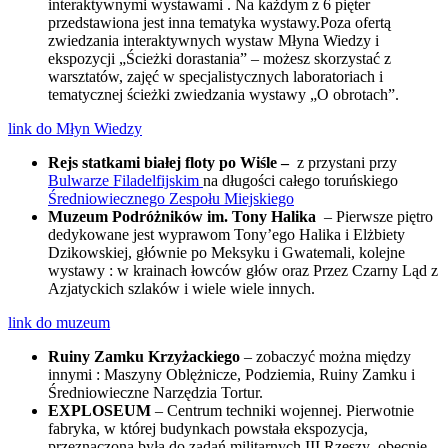
interaktywnymi wystawami
. Na każdym z 6 pięter
przedstawiona jest inna tematyka wystawy.
Poza ofertą
zwiedzania interaktywnych wystaw Młyna Wiedzy i
ekspozycji „Ścieżki dorastania” – możesz skorzystać z
warsztatów, zajęć w specjalistycznych laboratoriach i
tematycznej ścieżki zwiedzania wystawy „O obrotach”.
link do Młyn Wiedzy
R
ejs statkami białej floty po Wiśle –
z przystani przy
Bulwarze Filadelfijskim
na długości całego toruńskiego
Średniowiecznego Zespołu Miejskiego
Muzeum Podróżników im. Tony Halika
– Pierwsze piętro
dedykowane jest wyprawom Tony’ego Halika i Elżbiety
Dzikowskiej, głównie po Meksyku i Gwatemali, kolejne
wystawy : w krainach łowców głów oraz Przez Czarny Ląd z
Azjatyckich szlaków i wiele wiele innych.
link do muzeum
Ruiny Zamku Krzyżackiego
– zobaczyć można między
innymi : Maszyny Oblężnicze, Podziemia, Ruiny Zamku i
Średniowieczne Narzędzia Tortur.
EXPLOSEUM
– Centrum techniki wojennej. Pierwotnie
fabryka, w której budynkach powstała ekspozycja,
przeznaczona była do zadań militarnych III Rzeszy ,obecnie