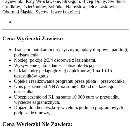
Łagiewniki, Katy Wrocławskie, Strzegom, Brzeg Dolny, Świdnica,
Grodków, Dzierżoniów, Sobótka, Namysłów, Jelcz Laskowice,
Oborniki Śląskie, Syców,
Jawor i okolice
)
Cena Wycieczki Zawiera:
Transport autokarem turystycznym, opłaty drogowe, parkingi,
podstawienia,
Nocleg, pokoje 2/3/4 osobowe z łazienkami,
Wyżywienie (1 śniadanie; 1 obiadokolacja),
Udział kadry pedagogicznej / opiekunów, 1 na 10-15
uczestników gratis,
Opieka i realizowanie programu przez pilota – przewodnika,
Ubezpieczenie od NNW na sumę 5000 zł dla każdego
uczestnika,
Ubezpieczenie od KL na sumę 10 000 euro w przypadku
wyciecze zagranicznych,
Dojazd do klienta/szkoły w celu uzgodnień programowych i
podpisanie umowy,
Cena Wycieczki Nie Zawiera: