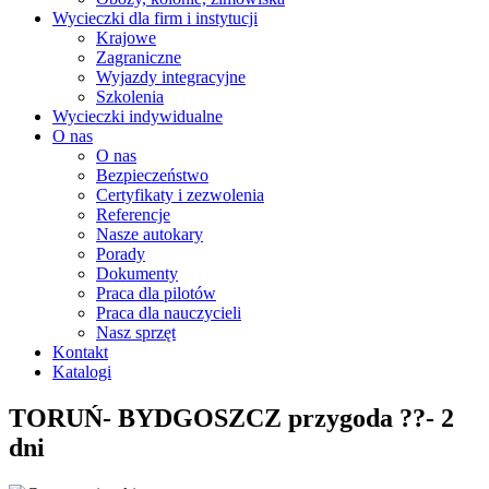
Wycieczki dla firm i instytucji
Krajowe
Zagraniczne
Wyjazdy integracyjne
Szkolenia
Wycieczki indywidualne
O nas
O nas
Bezpieczeństwo
Certyfikaty i zezwolenia
Referencje
Nasze autokary
Porady
Dokumenty
Praca dla pilotów
Praca dla nauczycieli
Nasz sprzęt
Kontakt
Katalogi
TORUŃ- BYDGOSZCZ przygoda ??- 2
dni