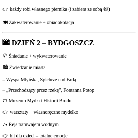
👉 każdy robi własnego piernika (i zabiera ze sobą 😄)
🍽️ Zakwaterowanie + obiadokolacja
🌆 DZIEŃ 2 – BYDGOSZCZ
🥐 Śniadanie + wykwaterowanie
🏙️ Zwiedzanie miasta
– Wyspa Młyńska, Spichrze nad Brdą
– „Przechodzący przez rzekę”, Fontanna Potop
🧼 Muzeum Mydła i Historii Brudu
👉 warsztaty + własnoręczne mydełko
🚤 Rejs tramwajem wodnym
👉 hit dla dzieci – totalne emocje