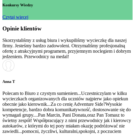
Konkursy Wiedzy
Czytaj więcej
Opinie klientów
Skorzystaliśmy z usług biura i wykupiliśmy wycieczkę dla naszej
firmy. Jesteśmy bardzo zadowoleni. Otrzymaliśmy profesjonalną
ofertę z atrakcyjnymi programem, przyjemnym noclegiem i dobrym
jedzeniem. Przewodnicy na medal!
Anna T
Polecam to Biuro z czystym sumieniem...Uczestniczylam w kilku
wycieczkach organizowanych dla uczniów najpierw jako opiekun
obecnie jako kierownik...Za co cenię Adventure Side?Wysokie
kompetencje, bardzo dobra komunikatywność, dostosowanie się do
wymagań grupy....Pan Marcin, Pani Donata,oraz Pan Tomasz to
świetny zespół! Współpracujący z nimi przewodnicy jak i kierowcy
autokarów, z którymi do tej pory miałam okazję podróżować nie
zawiedli...pomocni, życzliwi, kulturalni,spokojni, z poczuciem