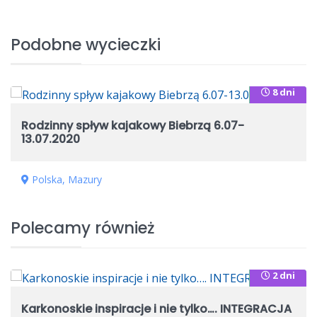
Podobne wycieczki
8 dni
599zł
Rodzinny spływ kajakowy Biebrzą 6.07-
13.07.2020
Polska, Mazury
Polecamy również
2 dni
550zł
Karkonoskie inspiracje i nie tylko…. INTEGRACJA