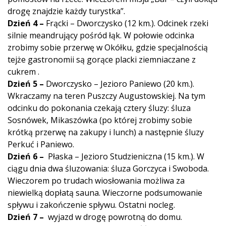
drogę znajdzie każdy turystka”.
Dzień 4 –
Frącki – Dworczysko (12 km.). Odcinek rzeki
silnie meandrujący pośród łąk. W połowie odcinka
zrobimy sobie przerwę w Okółku, gdzie specjalnością
tejże gastronomii są gorące placki ziemniaczane z
cukrem .
Dzień 5 –
Dworczysko – Jezioro Paniewo (20 km.).
Wkraczamy na teren Puszczy Augustowskiej. Na tym
odcinku do pokonania czekają cztery śluzy: śluza
Sosnówek, Mikaszówka (po której zrobimy sobie
krótką przerwę na zakupy i lunch) a następnie śluzy
Perkuć i Paniewo.
Dzień 6 –
Płaska – Jezioro Studzieniczna (15 km.). W
ciągu dnia dwa śluzowania: śluza Gorczyca i Swoboda.
Wieczorem po trudach wiosłowania możliwa za
niewielką dopłatą sauna. Wieczorne podsumowanie
spływu i zakończenie spływu. Ostatni nocleg.
Dzień 7 –
wyjazd w drogę powrotną do domu.