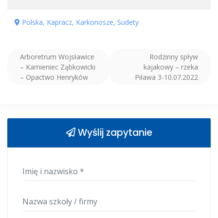
Polska, Kapracz, Karkonosze, Sudety
Nawigacja
Arboretrum Wojsławice
Rodzinny spływ
wpisu
– Kamieniec Ząbkowicki
kajakowy – rzeka
– Opactwo Henryków
Piława 3-10.07.2022
Wyślij zapytanie