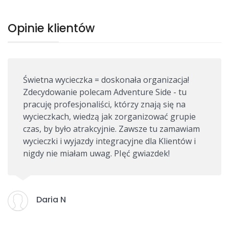
Opinie klientów
Świetna wycieczka = doskonała organizacja!
Zdecydowanie polecam Adventure Side - tu
pracuję profesjonaliści, którzy znają się na
wycieczkach, wiedzą jak zorganizować grupie
czas, by było atrakcyjnie. Zawsze tu zamawiam
wycieczki i wyjazdy integracyjne dla Klientów i
nigdy nie miałam uwag. PIęć gwiazdek!
Krzysztof K
Anna N
Anna T
Robert D
Michalina K
Klaudia K
Daria N
Anna R