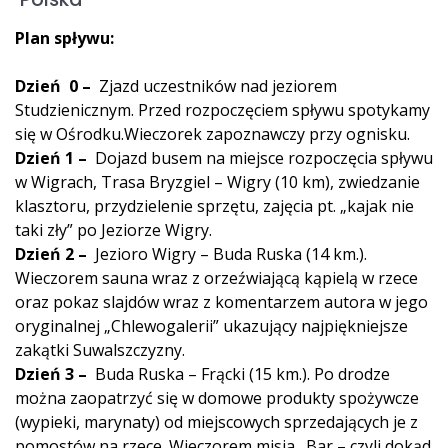
Plan spływu:
Dzień 0 –
Zjazd uczestników nad jeziorem
Studzienicznym. Przed rozpoczęciem spływu spotykamy
się w Ośrodku.Wieczorek zapoznawczy przy ognisku.
Dzień 1 –
Dojazd busem na miejsce rozpoczęcia spływu
w Wigrach, Trasa Bryzgiel – Wigry (10 km), zwiedzanie
klasztoru, przydzielenie sprzętu, zajęcia pt. „kajak nie
taki zły” po Jeziorze Wigry.
Dzień 2 –
Jezioro Wigry – Buda Ruska (14 km.).
Wieczorem sauna wraz z orzeźwiającą kąpielą w rzece
oraz pokaz slajdów wraz z komentarzem autora w jego
oryginalnej „Chlewogalerii” ukazujący najpiękniejsze
zakątki Suwalszczyzny.
Dzień 3 –
Buda Ruska – Frącki (15 km.). Po drodze
można zaopatrzyć się w domowe produkty spożywcze
(wypieki, marynaty) od miejscowych sprzedających je z
pomostów na rzece. Wieczorem misja „Bar – czyli dokąd