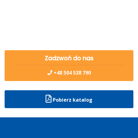
Jolanta S-T
Aurelia W W
Zadzwoń do nas
+48 504 538 790
Pobierz katalog