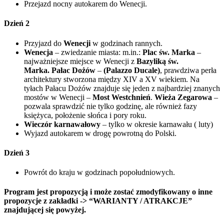
Przejazd nocny autokarem do Wenecji.
Dzień 2
Przyjazd do
Wenecji
w godzinach rannych.
Wenecja
– zwiedzanie miasta: m.in.:
Plac św. Marka
–
najważniejsze miejsce w Wenecji z
Bazyliką św.
Marka.
Pałac Dożów
–
(Palazzo Ducale)
, prawdziwa perła
architektury stworzona między XIV a XV wiekiem. Na
tyłach Pałacu Dożów znajduje się jeden z najbardziej znanych
mostów w Wenecji –
Most Westchnień
.
Wieża Zegarowa
–
pozwala sprawdzić nie tylko godzinę, ale również fazy
księżyca, położenie słońca i pory roku.
Wieczór karnawałowy
– tylko w okresie karnawału ( luty)
Wyjazd autokarem w drogę powrotną do Polski.
Dzień 3
Powrót do kraju w godzinach popołudniowych.
Program jest propozycją i może zostać zmodyfikowany o inne
propozycje z zakładki -> “WARIANTY / ATRAKCJE”
znajdującej się powyżej.