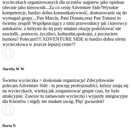
wycieczkach organizowanych dla uczniów najpierw jako opiekun
obecnie jako kierownik...Za co cenię Adventure Side?Wysokie
kompetencje, bardzo dobra komunikatywność, dostosowanie się do
wymagań grupy....Pan Marcin, Pani Donata,oraz Pan Tomasz to
świetny zespół! Współpracujący z nimi przewodnicy jak i kierowcy
autokarów, z którymi do tej pory miałam okazję podróżować nie
zawiedli...pomocni, życzliwi, kulturalni,spokojni, z poczuciem
humoru? Polecam!!!! ADVENTURE SIDE to bardzo dobra oferta
wycieczkowa w jeszcze lepszej cenie??
Aurelia W W
Świetna wycieczka = doskonała organizacja! Zdecydowanie
polecam Adventure Side - tu pracuję profesjonaliści, którzy znają się
na wycieczkach, wiedzą jak zorganizować grupie czas, by było
atrakcyjnie. Zawsze tu zamawiam wycieczki i wyjazdy integracyjne
dla Klientów i nigdy nie miałam uwag. PIęć gwiazdek!
Daria N