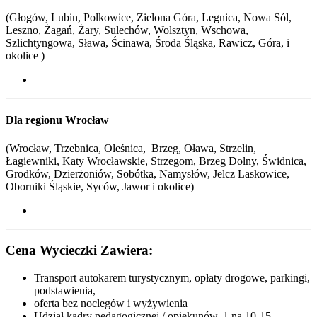
(Głogów, Lubin, Polkowice, Zielona Góra, Legnica, Nowa Sól,
Leszno, Żagań, Żary, Sulechów, Wolsztyn, Wschowa,
Szlichtyngowa, Sława, Ścinawa, Środa Śląska, Rawicz, Góra, i
okolice )
Dla regionu Wrocław
(Wrocław, Trzebnica, Oleśnica, Brzeg, Oława, Strzelin,
Łagiewniki, Katy Wrocławskie, Strzegom, Brzeg Dolny, Świdnica,
Grodków, Dzierżoniów, Sobótka, Namysłów, Jelcz Laskowice,
Oborniki Śląskie, Syców,
Jawor i okolice
)
Cena Wycieczki Zawiera:
Transport autokarem turystycznym, opłaty drogowe, parkingi,
podstawienia,
oferta bez noclegów i wyżywienia
Udział kadry pedagogicznej / opiekunów, 1 na 10-15