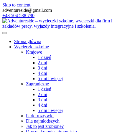
Skip to content
adventureside@gmail.com
+48 504 538 790
Strona główna
Wycieczki szkolne
Krajowe
1 dzień
2 dni
3 dni
4 dni
5 dni i więcej
Zagraniczne
1 dzień
2 dni
3 dni
4 dni
5 dni i więcej
Parki rozrywki
Dla najmłodszych
Jak to jest zrobione?
Obozy, kolonie, zimowiska