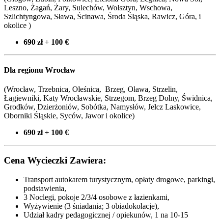
Leszno, Żagań, Żary, Sulechów, Wolsztyn, Wschowa,
Szlichtyngowa, Sława, Ścinawa, Środa Śląska, Rawicz, Góra, i
okolice )
690 zł + 100 €
Dla regionu Wrocław
(Wrocław, Trzebnica, Oleśnica, Brzeg, Oława, Strzelin,
Łagiewniki, Katy Wrocławskie, Strzegom, Brzeg Dolny, Świdnica,
Grodków, Dzierżoniów, Sobótka, Namysłów, Jelcz Laskowice,
Oborniki Śląskie, Syców,
Jawor i okolice
)
690 zł + 100 €
Cena Wycieczki Zawiera:
Transport autokarem turystycznym, opłaty drogowe, parkingi,
podstawienia,
3 Noclegi, pokoje 2/3/4 osobowe z łazienkami,
Wyżywienie (3 śniadania; 3 obiadokolacje),
Udział kadry pedagogicznej / opiekunów, 1 na 10-15