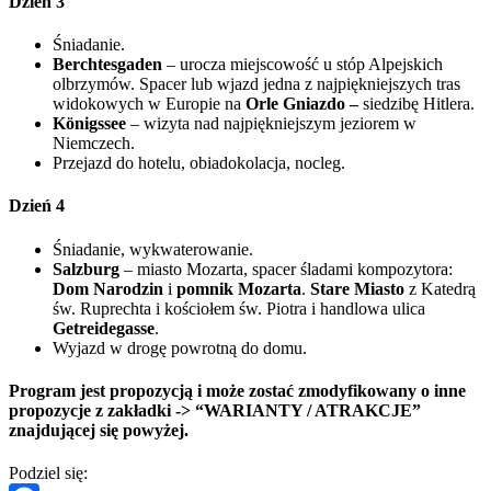
Dzień 3
Śniadanie.
Berchtesgaden
– urocza miejscowość u stóp Alpejskich
olbrzymów. Spacer lub wjazd jedna z najpiękniejszych tras
widokowych w Europie na
Orle Gniazdo –
siedzibę Hitlera.
Königssee
– wizyta nad najpiękniejszym jeziorem w
Niemczech.
Przejazd do hotelu, obiadokolacja, nocleg.
Dzień 4
Śniadanie, wykwaterowanie.
Salzburg
– miasto Mozarta, spacer śladami kompozytora:
Dom Narodzin
i
pomnik Mozarta
.
Stare Miasto
z Katedrą
św. Ruprechta i kościołem św. Piotra i handlowa ulica
Getreidegasse
.
Wyjazd w drogę powrotną do domu.
Program jest propozycją i może zostać zmodyfikowany o inne
propozycje z zakładki -> “WARIANTY / ATRAKCJE”
znajdującej się powyżej.
Podziel się: