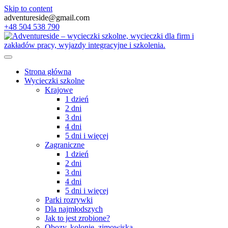
Skip to content
adventureside@gmail.com
+48 504 538 790
Strona główna
Wycieczki szkolne
Krajowe
1 dzień
2 dni
3 dni
4 dni
5 dni i więcej
Zagraniczne
1 dzień
2 dni
3 dni
4 dni
5 dni i więcej
Parki rozrywki
Dla najmłodszych
Jak to jest zrobione?
Obozy, kolonie, zimowiska