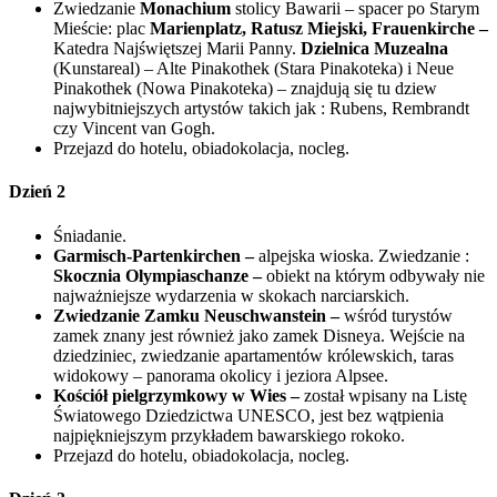
Zwiedzanie
Monachium
stolicy Bawarii – spacer po Starym
Mieście: plac
Marienplatz, Ratusz Miejski, Frauenkirche –
Katedra Najświętszej Marii Panny.
Dzielnica Muzealna
(Kunstareal) – Alte Pinakothek (Stara Pinakoteka) i Neue
Pinakothek (Nowa Pinakoteka) – znajdują się tu dziew
najwybitniejszych artystów takich jak : Rubens, Rembrandt
czy Vincent van Gogh.
Przejazd do hotelu, obiadokolacja, nocleg.
Dzień 2
Śniadanie.
Garmisch-Partenkirchen –
alpejska wioska. Zwiedzanie :
Skocznia Olympiaschanze –
obiekt na którym odbywały nie
najważniejsze wydarzenia w skokach narciarskich.
Zwiedzanie Zamku Neuschwanstein –
wśród turystów
zamek znany jest również jako zamek Disneya. Wejście na
dziedziniec, zwiedzanie apartamentów królewskich, taras
widokowy – panorama okolicy i jeziora Alpsee.
Kościół pielgrzymkowy w Wies –
został wpisany na Listę
Światowego Dziedzictwa UNESCO, jest bez wątpienia
najpiękniejszym przykładem bawarskiego rokoko.
Przejazd do hotelu, obiadokolacja, nocleg.