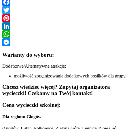
Facebook
Twitter
Pinterest
LinkedIn
WhatsApp
Messenger
Warianty do wyboru:
Dodatkowe/Alternatywne atrakcje:
możliwość zorganizowania dodatkowych posiłków dla grupy.
Chcesz wiedzieć więcej? Zapytaj organizatora
wycieczki! Czekamy na Twój kontakt!
Cena wycieczki szkolnej:
Dla regionu Głogów
(Głogów, Lubin, Polkowice, Zielona Góra, Legnica, Nowa Sól,