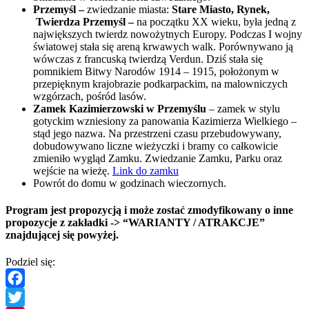
Przemyśl –
zwiedzanie miasta:
Stare Miasto, Rynek,
Twierdza Przemyśl –
na początku XX wieku, była jedną z
największych twierdz nowożytnych Europy. Podczas I wojny
światowej stała się areną krwawych walk. Porównywano ją
wówczas z francuską twierdzą Verdun. Dziś stała się
pomnikiem Bitwy Narodów 1914 – 1915, położonym w
przepięknym krajobrazie podkarpackim, na malowniczych
wzgórzach, pośród lasów.
Zamek Kazimierzowski w Przemyślu
– zamek w stylu
gotyckim wzniesiony za panowania Kazimierza Wielkiego –
stąd jego nazwa. Na przestrzeni czasu przebudowywany,
dobudowywano liczne wieżyczki i bramy co całkowicie
zmieniło wygląd Zamku. Zwiedzanie Zamku, Parku oraz
wejście na wieżę.
Link do zamku
Powrót do domu w godzinach wieczornych.
Program jest propozycją i może zostać zmodyfikowany o inne
propozycje z zakładki -> “WARIANTY / ATRAKCJE”
znajdującej się powyżej.
Podziel się:
Facebook