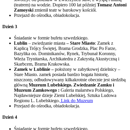
(teatrem) na wodzie. Dopiero 100 lat później
Tomasz Antoni
Zamoyski
zmienił teatr w barokowy kościół.
Przejazd do ośrodka, obiadokolacja.
Dzień 3
Śniadanie w formie bufetu szwedzkiego.
Lublin
– zwiedzanie miasta
– Stare Miasto
: Zamek z
Kaplicą Trójcy Świętej, Brama Grodzka, Plac Po Farze,
Bazylika oo. Dominikanów, Rynek, Trybunał Koronny,
Wieża Trynitarska, Archikatedra z Zakrystią Akustyczną i
Skarbcem, Brama Krakowska.
Zamek w Lublinie –
położony w zabytkowej dzielnicy –
Stare Miasto. zamek posiada bardzo bogata historię,
niszczony, odbudowywany kilkakrotnie obecnie jest siedzibą
główną
Muzeum Lubelskiego. Zwiedzanie Zamku i
Muzeum Zamkowego :
Galeria malarstwa Polskiego,
Najdawniejsze dzieje Ziemi Lubelskiej, Sztuka Ludowa
Regionu L. Lubelskiego.
Link do Muzeum
Przejazd do ośrodka, obiadokolacja.
Dzień 4
Śniadanie w formie bufetu szwedzkiego.