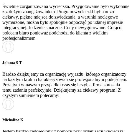
Świetnie zorganizowana wycieczka. Przygotowanie było wykonane
z z dużym zaangażowaniem. Program wycieczki był bardzo
ciekawy, piękne miejsca do zwiedzania, a warunki noclegowe
wymarzone, można było spokojnie odpocząć po udanej imprezie
integracyjnej. Jedzenie smaczne. Ceny niewygórowane. Gorąco
polecam biuro ponieważ podchodzi do klienta z wielkim
profesjonalizmem.
Jolanta S-T
Bardzo dziękujemy za organizację wyjazdu, którego organizatorzy
na każdym kroku charakteryzowali się profesjonalnym podejściem.
Poza tym w naszym przypadku czas się liczył, a firma sprostała
temu zadaniu perfekcyjnie. Dziękujemy za ciekawy program! Z
czystym sumieniem polecamy!
Michalina K
Jestem bardzo zadowolony z pomocy przy organizacji wycieczki