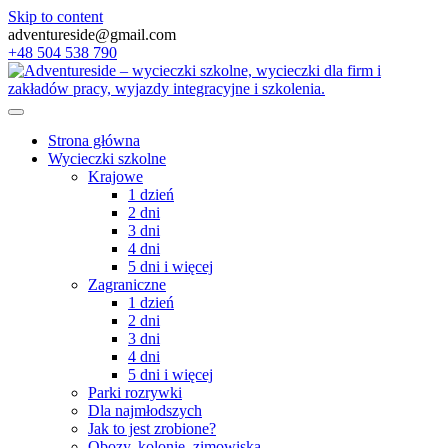
Skip to content
adventureside@gmail.com
+48 504 538 790
Strona główna
Wycieczki szkolne
Krajowe
1 dzień
2 dni
3 dni
4 dni
5 dni i więcej
Zagraniczne
1 dzień
2 dni
3 dni
4 dni
5 dni i więcej
Parki rozrywki
Dla najmłodszych
Jak to jest zrobione?
Obozy, kolonie, zimowiska