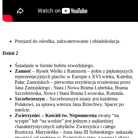
Przejazd do ośrodka, zakwaterowanie i obiadokolacja.
Dzień 2
Śniadanie w formie bufetu szwedzkiego.
Zamość
– Rynek Wielki z Ratuszem – jeden z piękniejszych
reprezentacyjnych placów w Europie z XVI wieku, Katedra,
Pałac Zamojskich – pierwotna rezydencja wzniesiona przez
Jana Zamojskiego , Stara i Nowa Brama Lubelska, Brama
Szczebrzeska, Nowa i Stara Brama Lwowska, Rotunda.
Szczebrzeszyn
– Szczebrzeszyn znany jest każdemu
Polakowi, za sprawą wiersza Jana Brzechwy. Spacer po
mieście.
Zwierzyniec – Kościół św. Nepomucena
zwany “na
wyspie” lub “na wodzie” jest jednym z najbardziej
charakterystycznych zabytków Zwierzyńca i całego
Roztocza. Marysieńka – żona Jana III Sobieskiego- nakazała
stworzyć od podstaw w Zwierzyńcu staw, z wyspą i altaną