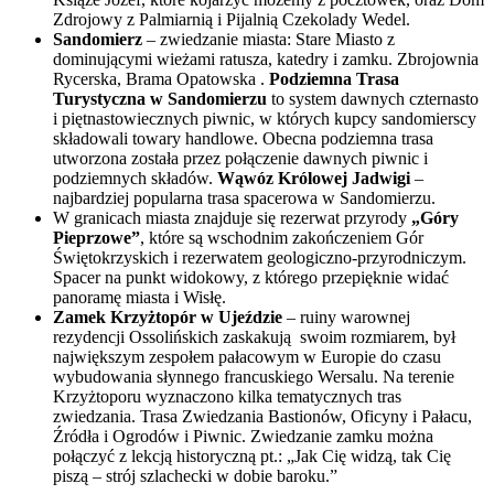
Zdrojowy z Palmiarnią i Pijalnią Czekolady Wedel.
Sandomierz
– zwiedzanie miasta: Stare Miasto z
dominującymi wieżami ratusza, katedry i zamku. Zbrojownia
Rycerska, Brama Opatowska .
Podziemna Trasa
Turystyczna w Sandomierzu
to system dawnych czternasto
i piętnastowiecznych piwnic, w których kupcy sandomierscy
składowali towary handlowe. Obecna podziemna trasa
utworzona została przez połączenie dawnych piwnic i
podziemnych składów.
Wąwóz Królowej Jadwigi
–
najbardziej popularna trasa spacerowa w Sandomierzu.
W granicach miasta znajduje się rezerwat przyrody
„Góry
Pieprzowe”
, które są wschodnim zakończeniem Gór
Świętokrzyskich i rezerwatem geologiczno-przyrodniczym.
Spacer na punkt widokowy, z którego przepięknie widać
panoramę miasta i Wisłę.
Zamek Krzyżtopór w Ujeździe
– ruiny warownej
rezydencji Ossolińskich zaskakują swoim rozmiarem, był
największym zespołem pałacowym w Europie do czasu
wybudowania słynnego francuskiego Wersalu. Na terenie
Krzyżtoporu wyznaczono kilka tematycznych tras
zwiedzania. Trasa Zwiedzania Bastionów, Oficyny i Pałacu,
Źródła i Ogrodów i Piwnic. Zwiedzanie zamku można
połączyć z lekcją historyczną pt.: „Jak Cię widzą, tak Cię
piszą – strój szlachecki w dobie baroku.”