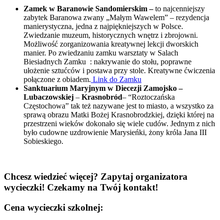
Zamek w Baranowie Sandomierskim –
to najcenniejszy
zabytek Baranowa zwany „Małym Wawelem” – rezydencja
manierystyczna, jedna z najpiękniejszych w Polsce.
Zwiedzanie muzeum, historycznych wnętrz i zbrojowni.
Możliwość zorganizowania kreatywnej lekcji dworskich
manier. Po zwiedzaniu zamku warsztaty w Salach
Biesiadnych Zamku : nakrywanie do stołu, poprawne
ułożenie sztućców i postawa przy stole. Kreatywne ćwiczenia
połączone z obiadem.
Link do Zamku
Sanktuarium Maryjnym w Diecezji Zamojsko –
Lubaczowskiej
–
Krasnobród
– “Roztoczańska
Częstochowa” tak też nazywane jest to miasto, a wszystko za
sprawą obrazu Matki Bożej Krasnobrodzkiej, dzięki której na
przestrzeni wieków dokonało się wiele cudów. Jednym z nich
było cudowne uzdrowienie Marysieńki, żony króla Jana III
Sobieskiego.
Chcesz wiedzieć więcej? Zapytaj organizatora
wycieczki! Czekamy na Twój kontakt!
Cena wycieczki szkolnej: