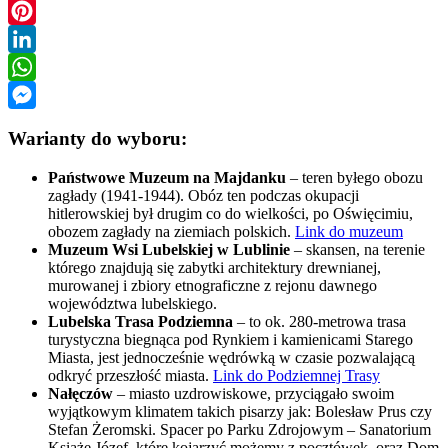
Twitter
Pinterest
LinkedIn
WhatsApp
Messenger
Warianty do wyboru:
Państwowe Muzeum na Majdanku
– teren byłego obozu
zagłady (1941-1944). Obóz ten podczas okupacji
hitlerowskiej był drugim co do wielkości, po Oświęcimiu,
obozem zagłady na ziemiach polskich.
Link do muzeum
Muzeum Wsi Lubelskiej w Lublinie
– skansen, na terenie
którego znajdują się zabytki architektury drewnianej,
murowanej i zbiory etnograficzne z rejonu dawnego
województwa lubelskiego.
Lubelska Trasa Podziemna
– to ok. 280-metrowa trasa
turystyczna biegnąca pod Rynkiem i kamienicami Starego
Miasta, jest jednocześnie wędrówką w czasie pozwalającą
odkryć przeszłość miasta.
Link do Podziemnej Trasy
Nałęczów
– miasto uzdrowiskowe, przyciągało swoim
wyjątkowym klimatem takich pisarzy jak: Bolesław Prus czy
Stefan Żeromski. Spacer po Parku Zdrojowym – Sanatorium
Książe Józef, które kojarzyć możemy z pocztówek, oraz Dom