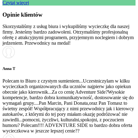
Czytaj więcej
Opinie klientów
Skorzystaliśmy z usług biura i wykupiliśmy wycieczkę dla naszej
firmy. Jesteśmy bardzo zadowoleni. Otrzymaliśmy profesjonalną
ofertę z atrakcyjnymi programem, przyjemnym noclegiem i dobrym
jedzeniem. Przewodnicy na medal!
Anna T
Polecam to Biuro z czystym sumieniem...Uczestniczylam w kilku
wycieczkach organizowanych dla uczniów najpierw jako opiekun
obecnie jako kierownik...Za co cenię Adventure Side?Wysokie
kompetencje, bardzo dobra komunikatywność, dostosowanie się do
wymagań grupy....Pan Marcin, Pani Donata,oraz Pan Tomasz to
świetny zespół! Współpracujący z nimi przewodnicy jak i kierowcy
autokarów, z którymi do tej pory miałam okazję podróżować nie
zawiedli...pomocni, życzliwi, kulturalni,spokojni, z poczuciem
humoru? Polecam!!!! ADVENTURE SIDE to bardzo dobra oferta
wycieczkowa w jeszcze lepszej cenie??