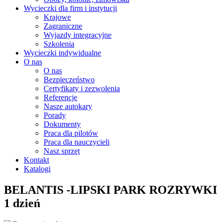
Wycieczki dla firm i instytucji
Krajowe
Zagraniczne
Wyjazdy integracyjne
Szkolenia
Wycieczki indywidualne
O nas
O nas
Bezpieczeństwo
Certyfikaty i zezwolenia
Referencje
Nasze autokary
Porady
Dokumenty
Praca dla pilotów
Praca dla nauczycieli
Nasz sprzęt
Kontakt
Katalogi
BELANTIS -LIPSKI PARK ROZRYWKI
1 dzień