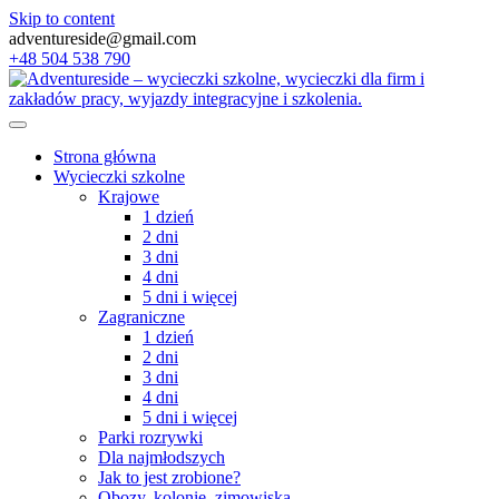
Skip to content
adventureside@gmail.com
+48 504 538 790
Strona główna
Wycieczki szkolne
Krajowe
1 dzień
2 dni
3 dni
4 dni
5 dni i więcej
Zagraniczne
1 dzień
2 dni
3 dni
4 dni
5 dni i więcej
Parki rozrywki
Dla najmłodszych
Jak to jest zrobione?
Obozy, kolonie, zimowiska