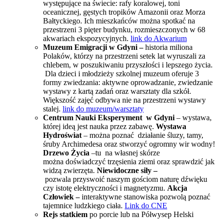
występujące na świecie: rafy koralowej, toni
oceanicznej, gęstych tropików Amazonii oraz Morza
Bałtyckiego. Ich mieszkańców można spotkać na
przestrzeni 3 pięter budynku, rozmieszczonych w 68
akwariach ekspozycyjnych.
link do Akwarium
Muzeum Emigracji w Gdyni –
historia miliona
Polaków, którzy na przestrzeni setek lat wyruszali za
chlebem, w poszukiwaniu przyszłości i lepszego życia.
Dla dzieci i młodzieży szkolnej muzeum oferuje 3
formy zwiedzania: aktywne oprowadzanie, zwiedzanie
wystawy z kartą zadań oraz warsztaty dla szkół.
Większość zajęć odbywa nie na przestrzeni wystawy
stalej.
link do muzeum/warsztaty
Centrum Nauki Eksperyment
w Gdyni
– wystawa,
której ideą jest nauka przez zabawę.
Wystawa
Hydroświat
– można poznać działanie śluzy, tamy,
śruby Archimedesa oraz stworzyć ogromny wir wodny!
Drzewo Życia
–tu na własnej skórze
można doświadczyć trzęsienia ziemi oraz sprawdzić jak
widzą zwierzęta.
Niewidoczne siły –
pozwala przyswoić naszym gościom naturę dźwięku
czy istotę elektryczności i magnetyzmu.
Akcja
Człowiek –
interaktywne stanowiska pozwolą poznać
tajemnice ludzkiego ciała.
Link do CNE
Rejs statkiem
po porcie lub na Półwysep Helski