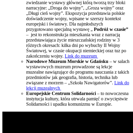
zwiedzanie wystawy głównej którą tworzą trzy bloki
narracyjne: „Droga do wojny”, „Groza wojny” oraz
„Długi cień wojny”. Ekspozycja przedstawia polskie
doświadczenie wojny, wpisane w szerszy kontekst
europejski i światowy. Dla najmłodszych
przygotowano specjalną wystawę „
Podróż w czasie”
– jest to rekonstrukcja mieszkania wraz z narracją
przedstawiająca życie mieszczańskiej rodziny w 3
różnych okresach: kilka dni po wybuchy II Wojny
Światowej, w czasie okupacji niemieckiej oraz tuz po
zakończeniu wojny.
Link do muzeum
Narodowe Muzeum Morskie w Gdańsku
– w salach
wystawowych muzeum prowadzone są lekcje
muzealne nawiązujące do programu nauczania z takich
przedmiotów jak geografia, historia, technika lub
związane z morzem – „Szkoła Nawigatorów”.
Link do
lekcji muzealnych
Europejskie Centrum Solidarności
– to nowoczesna
instytucja kultury, która utrwala pamięć o zwycięstwie
Solidarności i upadku komunizmu w Europie.