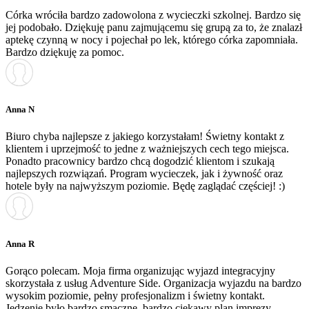
Córka wróciła bardzo zadowolona z wycieczki szkolnej. Bardzo się
jej podobało. Dziękuję panu zajmującemu się grupą za to, że znalazł
aptekę czynną w nocy i pojechał po lek, którego córka zapomniała.
Bardzo dziękuję za pomoc.
Anna N
Biuro chyba najlepsze z jakiego korzystałam! Świetny kontakt z
klientem i uprzejmość to jedne z ważniejszych cech tego miejsca.
Ponadto pracownicy bardzo chcą dogodzić klientom i szukają
najlepszych rozwiązań. Program wycieczek, jak i żywność oraz
hotele były na najwyższym poziomie. Będę zaglądać częściej! :)
Anna R
Gorąco polecam. Moja firma organizując wyjazd integracyjny
skorzystała z usług Adventure Side. Organizacja wyjazdu na bardzo
wysokim poziomie, pełny profesjonalizm i świetny kontakt.
Jedzenie było bardzo smaczne, bardzo ciekawy plan imprezy,