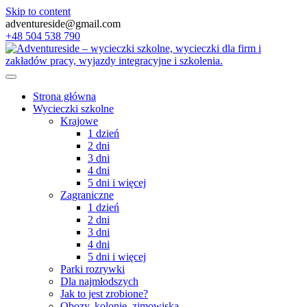
Skip to content
adventureside@gmail.com
+48 504 538 790
Strona główna
Wycieczki szkolne
Krajowe
1 dzień
2 dni
3 dni
4 dni
5 dni i więcej
Zagraniczne
1 dzień
2 dni
3 dni
4 dni
5 dni i więcej
Parki rozrywki
Dla najmłodszych
Jak to jest zrobione?
Obozy, kolonie, zimowiska