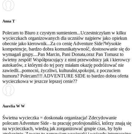
Anna T
Polecam to Biuro z czystym sumieniem...Uczestniczylam w kilku
wycieczkach organizowanych dla uczniów najpierw jako opiekun
obecnie jako kierownik...Za co cenię Adventure Side?Wysokie
kompetencje, bardzo dobra komunikatywność, dostosowanie się do
wymagań grupy....Pan Marcin, Pani Donata,oraz Pan Tomasz to
świetny zespół! Współpracujący z nimi przewodnicy jak i kierowcy
autokarów, z którymi do tej pory miałam okazję podróżować nie
zawiedli...pomocni, życzliwi, kulturalni,spokojni, z poczuciem
humoru? Polecam!!!! ADVENTURE SIDE to bardzo dobra oferta
wycieczkowa w jeszcze lepszej cenie??
Aurelia W W
Świetna wycieczka = doskonała organizacja! Zdecydowanie
polecam Adventure Side - tu pracuję profesjonaliści, którzy znają się
na wycieczkach, wiedzą jak zorganizować grupie czas, by było
atrakcyjnie. Zawsze tu zamawiam wycieczki i wyjazdy integracyjne