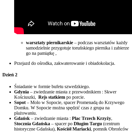
warsztaty piernikarskie
– podczas warsztatów każdy
samodzielnie przygotuje toruńskiego piernika i zabierze
go na pamiątkę ,
Przejazd do ośrodka, zakwaterowanie i obiadokolacja.
Dzień 2
Śniadanie w formie bufetu szwedzkiego.
Gdynia
– zwiedzanie miasta z przewodnikiem : Skwer
Kościuszki,
Rejs statkiem
po porcie.
Sopot
– Molo w Sopocie, spacer Promenadą do Krzywego
Domku. W Sopocie można spędzić czas z grupa na
plażowaniu.
Gdańsk
– zwiedzanie miasta :
Plac Trzech Krzy
ż
y
,
Stocznia Gda
ń
ska
– spacer po
Długim Targu
(centrum
historyczne Gdańska),
Ko
ś
ciół Mariacki
, pomnik Obrońców