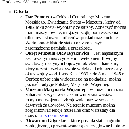
Dodatkowe/Alternatywne atrakcje:
Gdynia:
Dar Pomorza
– Oddział Centralnego Muzeum
Morskiego. Zwiedzanie Statku – Muzeum , który od
1982 roku został wycofany ze służby. Zobaczyć można
m.in. maszynownię, magazyn żagli, pomieszczenia
oficerów i starszych oficerów, pokład oraz kuchnię.
Warto ponoć historię statku oraz zobaczyć
zgromadzone pamiątki z przeszłości.
Okręt Muzeum ORP Błyskawica
– Jest najstarszym
zachowanym niszczycielem – weteranem II wojny
światowej i jedynym bojowym okrętem alianckim,
który uczestniczył aktywnie w działaniach przez cały
okres wojny – od 1 września 1939 r. do 8 maja 1945 r.
Oprócz uzbrojenia widocznego na pokładzie, można
poznać tradycje Polskiej Marynarki Wojennej.
Muzeum Marynarki Wojennej
– w muzeum można
zobaczyć 3 wystawy stałe: nowoczesna wystawa
marynarki wojennej, zbrojownia oraz w świecie
dawnych żaglowców. Na terenie muzeum można
zorganizować lekcje muzealne oraz warsztaty dla
dzieci.
Link do muzeum
Akwarium Gdyńskie
– które posiada status ogrodu
zoologicznego prezentowane są cztery główne biotopy