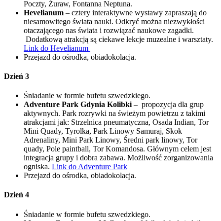
Poczty, Żuraw, Fontanna Neptuna.
Hevelianum
– cztery interaktywne wystawy zapraszają do
niesamowitego świata nauki. Odkryć można niezwykłości
otaczającego nas świata i rozwiązać naukowe zagadki.
Dodatkową atrakcją są ciekawe lekcje muzealne i warsztaty.
Link do Hevelianum
Przejazd do ośrodka, obiadokolacja.
Dzień 3
Śniadanie w formie bufetu szwedzkiego.
Adventure Park Gdynia Kolibki
– propozycja dla grup
aktywnych. Park rozrywki na świeżym powietrzu z takimi
atrakcjami jak: Strzelnica pneumatyczna, Osada Indian, Tor
Mini Quady, Tyrolka, Park Linowy Samuraj, Skok
Adrenaliny, Mini Park Linowy, Średni park linowy, Tor
quady, Pole paintball, Tor Komandosa. Głównym celem jest
integracja grupy i dobra zabawa. Możliwość zorganizowania
ogniska.
Link do Adventure Park
Przejazd do ośrodka, obiadokolacja.
Dzień 4
Śniadanie w formie bufetu szwedzkiego.