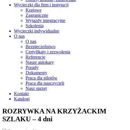
Wycieczki dla firm i instytucji
Krajowe
Zagraniczne
Wyjazdy integracyjne
Szkolenia
Wycieczki indywidualne
O nas
O nas
Bezpieczeństwo
Certyfikaty i zezwolenia
Referencje
Nasze autokary
Porady
Dokumenty
Praca dla pilotów
Praca dla nauczycieli
Nasz sprzęt
Kontakt
Katalogi
ROZRYWKA NA KRZYŻACKIM
SZLAKU – 4 dni