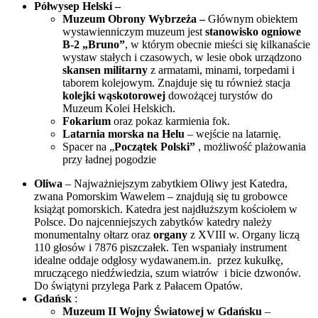
Półwysep Helski –
Muzeum Obrony Wybrzeża –
Głównym obiektem
wystawienniczym muzeum jest
stanowisko ogniowe
B-2 „Bruno”
, w którym obecnie mieści się kilkanaście
wystaw stałych i czasowych, w lesie obok urządzono
skansen militarny
z armatami, minami, torpedami i
taborem kolejowym. Znajduje się tu również stacja
kolejki wąskotorowej
dowożącej turystów do
Muzeum Kolei Helskich.
Fokarium
oraz pokaz karmienia fok.
Latarnia morska na Helu
– wejście na latarnię.
Spacer na „
Początek Polski”
, możliwość plażowania
przy ładnej pogodzie
Oliwa
– Najważniejszym zabytkiem Oliwy jest Katedra,
zwana Pomorskim Wawelem – znajdują się tu grobowce
książąt pomorskich. Katedra jest najdłuższym kościołem w
Polsce. Do najcenniejszych zabytków katedry należy
monumentalny ołtarz oraz
organy
z XVIII w. Organy liczą
110 głosów i 7876 piszczałek. Ten wspaniały instrument
idealne oddaje odgłosy wydawanem.in. przez kukułkę,
mruczącego niedźwiedzia, szum wiatrów i bicie dzwonów.
Do świątyni przylega Park z Pałacem Opatów.
Gdańsk
:
Muzeum II Wojny Światowej w Gdańsku
–