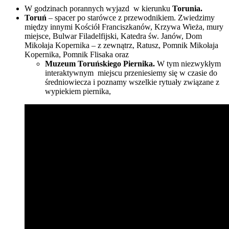
W godzinach porannych wyjazd w kierunku
Torunia.
Toruń
– spacer po starówce z przewodnikiem. Zwiedzimy
między innymi Kościół Franciszkanów, Krzywa Wieża, mury
miejsce, Bulwar Filadelfijski, Katedra św. Janów, Dom
Mikołaja Kopernika – z zewnątrz, Ratusz,
Pomnik Mikołaja
Kopernika, Pomnik Flisaka oraz
Muzeum Toruńskiego Piernika.
W tym niezwykłym
interaktywnym
miejscu przeniesiemy się w czasie do
średniowiecza i poznamy wszelkie rytuały związane z
wypiekiem piernika,