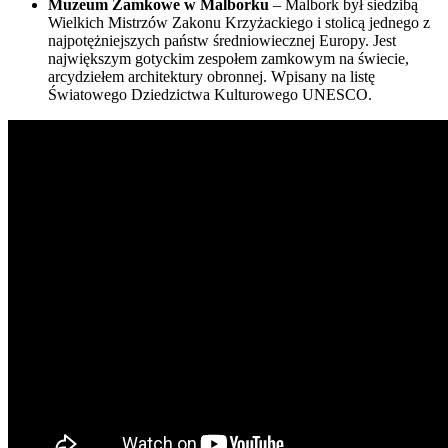
Muzeum Zamkowe w Malborku
– Malbork był siedzibą
Wielkich Mistrzów Zakonu Krzyżackiego i stolicą jednego z
najpotężniejszych państw średniowiecznej Europy. Jest
największym gotyckim zespołem zamkowym na świecie,
arcydziełem architektury obronnej. Wpisany na listę
Światowego Dziedzictwa Kulturowego UNESCO.