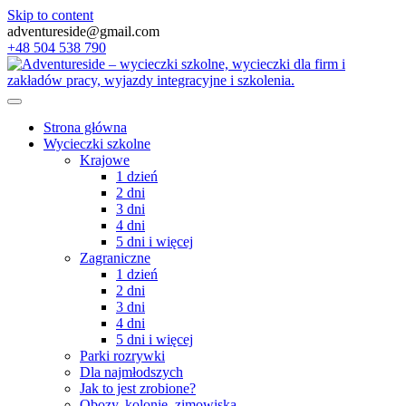
Skip to content
adventureside@gmail.com
+48 504 538 790
Strona główna
Wycieczki szkolne
Krajowe
1 dzień
2 dni
3 dni
4 dni
5 dni i więcej
Zagraniczne
1 dzień
2 dni
3 dni
4 dni
5 dni i więcej
Parki rozrywki
Dla najmłodszych
Jak to jest zrobione?
Obozy, kolonie, zimowiska