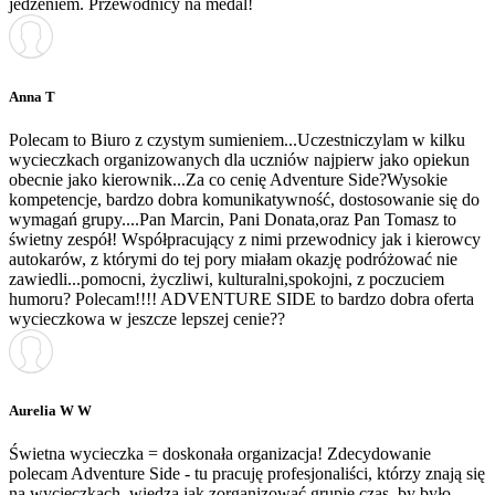
jedzeniem. Przewodnicy na medal!
Anna T
Polecam to Biuro z czystym sumieniem...Uczestniczylam w kilku
wycieczkach organizowanych dla uczniów najpierw jako opiekun
obecnie jako kierownik...Za co cenię Adventure Side?Wysokie
kompetencje, bardzo dobra komunikatywność, dostosowanie się do
wymagań grupy....Pan Marcin, Pani Donata,oraz Pan Tomasz to
świetny zespół! Współpracujący z nimi przewodnicy jak i kierowcy
autokarów, z którymi do tej pory miałam okazję podróżować nie
zawiedli...pomocni, życzliwi, kulturalni,spokojni, z poczuciem
humoru? Polecam!!!! ADVENTURE SIDE to bardzo dobra oferta
wycieczkowa w jeszcze lepszej cenie??
Aurelia W W
Świetna wycieczka = doskonała organizacja! Zdecydowanie
polecam Adventure Side - tu pracuję profesjonaliści, którzy znają się
na wycieczkach, wiedzą jak zorganizować grupie czas, by było