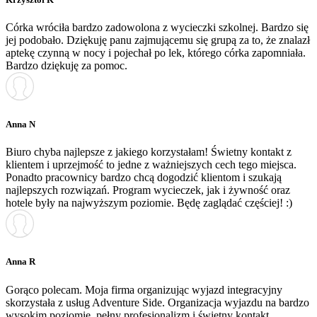
Córka wróciła bardzo zadowolona z wycieczki szkolnej. Bardzo się
jej podobało. Dziękuję panu zajmującemu się grupą za to, że znalazł
aptekę czynną w nocy i pojechał po lek, którego córka zapomniała.
Bardzo dziękuję za pomoc.
Anna N
Biuro chyba najlepsze z jakiego korzystałam! Świetny kontakt z
klientem i uprzejmość to jedne z ważniejszych cech tego miejsca.
Ponadto pracownicy bardzo chcą dogodzić klientom i szukają
najlepszych rozwiązań. Program wycieczek, jak i żywność oraz
hotele były na najwyższym poziomie. Będę zaglądać częściej! :)
Anna R
Gorąco polecam. Moja firma organizując wyjazd integracyjny
skorzystała z usług Adventure Side. Organizacja wyjazdu na bardzo
wysokim poziomie, pełny profesjonalizm i świetny kontakt.