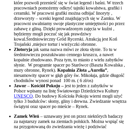
które pozwoli przenieść się w świat legend i baśni. W trzech
pracowniach pomożemy odkryć tajniki kowalstwa, grafiki i
ceramiki. W pracowni grafiki można odbijać linoryty ,
drzeworyty – scenki legend znajdujących się w Zamku. W
pracowni uwalniamy swoje plastyczne umiejętności po przez
zabawę z gliną. Dzięki prowadzonym zajęcia w kuźni ,
będziemy mogli poczuć się jak prawdziwy
kowal.Średniowieczny Gród Rycerski. Atrakcją jest Koń
Trojański ,miejsce tortur i wieżyczki obronne.
Złotoryja
jak sama nazwa mówi ze złota słynie. To tu w
średniowieczu poszukiwano cennego kruszcu, a nawet
kopalnie zbudowano. Poza tym, to miasto z wielu zabytków
słynie.
W programie spacer po Starówce (Baszta Kowalska ,
mury obronne, Rynek).
Kopalnia Złota „Aurelia”
,
niesamowity spacer w głąb góry św. Mikołaja, gdzie długość
chodników wynosi ponad
100 m. ( 6 zł/os)
Jawor
–
Kościół Pokoju –
jest to jeden z zabytków w
Polsce wpisany na listę Światowego Dziedzictwa Kultury
UNESCO
. Do budowy Kościoła Pokoju wierni mogli użyć
tylko 3 budulców: słomy, gliny i drewna. Zwiedzanie wnętrza
świątyni oraz spacer po mieście – Rynek.
Zamek Wleń
– uznawany jest on przez niektórych badaczy
za najstarszy zamek na ziemiach polskich. Można wspiąć się
na przygotowaną do zwiedzania wieżę i podziwiać