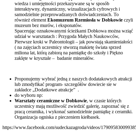
wiedza i umiejętności przekazywane są w sposób
interaktywny, dynamiczny, wizualizacjach cyfrowych i
samodzielnie przeprowadzanych doświadczeniach. To
również element
Eko­muzeum Rzemiosła w Dobkowie
czyli
muzeum bez murów, i eksponatów.
Spacerując oznakowanymi ścieżkami Dobkowa można wziąć
udział w warsztatach : Przygoda Małych Naukowców,
Pierwsze kroki w Paleontologii – jak powstają skamieniałości
( na zajęciach uczestnicy stworzą makietę świata sprzed
miliona lat, którą zabiorą na pamiątkę do szkoły i Piękno
zaklęte w krysztale –
badanie minerałów.
Proponujemy wybrać jedną z naszych dodatakowych atrakcji
lub zmodyfikać program- szczegółów dowiecie sie w
zakładce „Dodatkowe atrakcje”
.
do wyboru np:
Warsztaty ceramiczne w Dobkowie
, w czasie których
uczestnicy mają możliwość zwiedzić galerię, zapoznać się z
pracą ceramika, i wykonać samodzielnie pamiątkę z ceramiki.
Organizacja ogniska z pieczeniem kiełbasek.
https://www.facebook.com/sudeckazagroda/videos/17909583009938