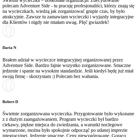
Świetna wycieczka = doskonała organizacja! Zdecydowanie
polecam Adventure Side - tu pracuję profesjonaliści, którzy znają się
na wycieczkach, wiedzą jak zorganizować grupie czas, by było
atrakcyjnie. Zawsze tu zamawiam wycieczki i wyjazdy integracyjne
dla Klientów i nigdy nie miałam uwag. PIęć gwiazdek!
Daria N
Brałem udział w wycieczce integracyjnej organizowanej przez
Adventure Side. Bardzo fajnie wszystko zorganizowane. Smaczne
jedzenie i spanie na wysokim standardzie. Jeśli kiedyś będę już miał
swoją firmę - skorzystam :) Polecam bez wahania.
Robert D
Świetnie zorganizowana wycieczka. Przygotowanie było wykonane
z z dużym zaangażowaniem. Program wycieczki był bardzo
ciekawy, piękne miejsca do zwiedzania, a warunki noclegowe
wymarzone, można było spokojnie odpocząć po udanej imprezie
integracyjnej. Jedzenie smaczne. Ceny niewygórowane. Gorąco