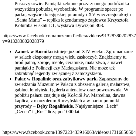
Puszczykowie. Pamiątki zebrane przez znanego podróżnika
wszystkim pobudzą wyobraźnie. W programie spacer po
parku, wejście do egipskiej piramidy i XV wiecznego okrętu
„Santa Maria” – replika legendarnego żaglowca Krzysztofa
Kolumba w skali 1:1, wystawa Dywizjon 303.
https://www.facebook.com/muzeum.fiedlera/videos/91328380202837
v=913283802028379
Zamek w Kórniku
istnieje już od XIV wieku. Zgromadzone
w salach eksponaty mogą wielu zaskoczyć. Znajdziemy tu
broń palną, zbroje, meble, ceramikę, malarstwo, a nawet
pamiątki z Polinezji czy Madagaskaru. Nie może też
zabraknąć legendy związanej z zamczyskiem.
Pałac w Rogalinie oraz zabytkowy park.
Zapraszamy do
zwiedzania Muzeum w Pałacu z obszerna galerią malarstwa,
gabinet londyński i galeria antenatów oraz powozownia. W
pobliżu pałacu znajduje się Kościół św. Marcelina, dawna
kaplica, z mauzoleum Raczyńskich a w parku pomniki
przyrody
– Dęby Rogalińskie.
Najsłynniejsze „Lech”,
„Czech” i „Rus” liczą po 1000 lat.
https://www.facebook.com/1397223433916063/videos/17316850504