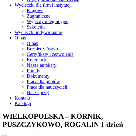
Wycieczki dla firm i instytucji
Krajowe
Zagraniczne
Wyjazdy integracyjne
Szkolenia
Wycieczki indywidualne
O nas
O nas
Bezpieczeństwo
Certyfikaty i zezwolenia
Referencje
Nasze autokary
Porady
Dokumenty
Praca dla pilotów
Praca dla nauczycieli
Nasz sprzęt
Kontakt
Katalogi
WIELKOPOLSKA – KÓRNIK,
PUSZCZYKOWO, ROGALIN 1 dzień