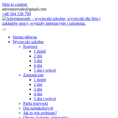
Skip to content
adventureside@gmail.com
+48 504 538 790
Strona główna
Wycieczki szkolne
Krajowe
1 dzień
2 dni
3 dni
4 dni
5 dni i więcej
Zagraniczne
1 dzień
2 dni
3 dni
4 dni
5 dni i więcej
Parki rozrywki
Dla najmłodszych
Jak to jest zrobione?
Obozy, kolonie, zimowiska