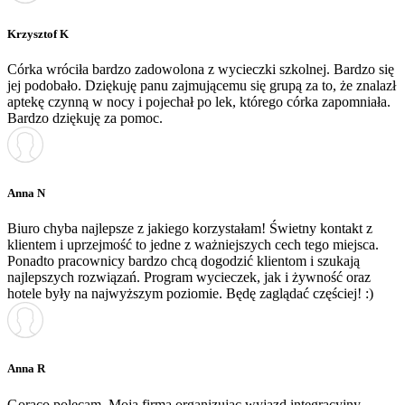
Krzysztof K
Córka wróciła bardzo zadowolona z wycieczki szkolnej. Bardzo się
jej podobało. Dziękuję panu zajmującemu się grupą za to, że znalazł
aptekę czynną w nocy i pojechał po lek, którego córka zapomniała.
Bardzo dziękuję za pomoc.
Anna N
Biuro chyba najlepsze z jakiego korzystałam! Świetny kontakt z
klientem i uprzejmość to jedne z ważniejszych cech tego miejsca.
Ponadto pracownicy bardzo chcą dogodzić klientom i szukają
najlepszych rozwiązań. Program wycieczek, jak i żywność oraz
hotele były na najwyższym poziomie. Będę zaglądać częściej! :)
Anna R
Gorąco polecam. Moja firma organizując wyjazd integracyjny