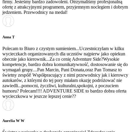
firmy. Jesteśmy bardzo zadowoleni. Otrzymaliśmy profesjonalną
ofertę z atrakcyjnymi programem, przyjemnym noclegiem i dobrym
jedzeniem. Przewodnicy na medal!
Anna T
Polecam to Biuro z czystym sumieniem...Uczestniczylam w kilku
wycieczkach organizowanych dla uczniów najpierw jako opiekun
obecnie jako kierownik...Za co cenię Adventure Side?Wysokie
kompetencje, bardzo dobra komunikatywność, dostosowanie się do
wymagań grupy....Pan Marcin, Pani Donata,oraz Pan Tomasz to
świetny zespół! Współpracujący z nimi przewodnicy jak i kierowcy
autokarów, z którymi do tej pory miałam okazję podróżować nie
zawiedli...pomocni, życzliwi, kulturalni,spokojni, z poczuciem
humoru? Polecam!!!! ADVENTURE SIDE to bardzo dobra oferta
wycieczkowa w jeszcze lepszej cenie??
Aurelia W W