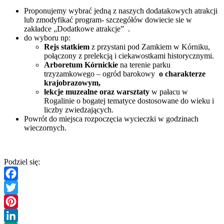
Proponujemy wybrać jedną z naszych dodatakowych atrakcji
lub zmodyfikać program- szczegółów dowiecie sie w
zakładce „Dodatkowe atrakcje”
.
do wyboru np:
Rejs statkiem
z przystani pod Zamkiem w Kórniku,
połączony z prelekcją i ciekawostkami historycznymi.
Arboretum Kórnickie
na terenie parku
trzyzamkowego – ogród barokowy
o charakterze
krajobrazowym,
lekcje muzealne oraz warsztaty
w pałacu w
Rogalinie o bogatej tematyce dostosowane do wieku i
liczby zwiedzających.
Powrót do miejsca rozpoczęcia wycieczki w godzinach
wieczornych.
Podziel się:
Facebook
Twitter
Pinterest