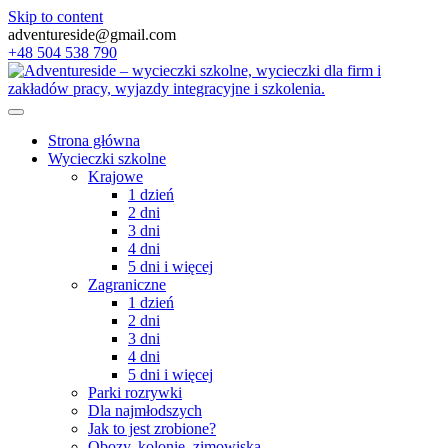
Skip to content
adventureside@gmail.com
+48 504 538 790
Strona główna
Wycieczki szkolne
Krajowe
1 dzień
2 dni
3 dni
4 dni
5 dni i więcej
Zagraniczne
1 dzień
2 dni
3 dni
4 dni
5 dni i więcej
Parki rozrywki
Dla najmłodszych
Jak to jest zrobione?
Obozy, kolonie, zimowiska