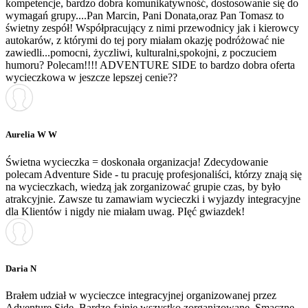
kompetencje, bardzo dobra komunikatywność, dostosowanie się do
wymagań grupy....Pan Marcin, Pani Donata,oraz Pan Tomasz to
świetny zespół! Współpracujący z nimi przewodnicy jak i kierowcy
autokarów, z którymi do tej pory miałam okazję podróżować nie
zawiedli...pomocni, życzliwi, kulturalni,spokojni, z poczuciem
humoru? Polecam!!!! ADVENTURE SIDE to bardzo dobra oferta
wycieczkowa w jeszcze lepszej cenie??
Aurelia W W
Świetna wycieczka = doskonała organizacja! Zdecydowanie
polecam Adventure Side - tu pracuję profesjonaliści, którzy znają się
na wycieczkach, wiedzą jak zorganizować grupie czas, by było
atrakcyjnie. Zawsze tu zamawiam wycieczki i wyjazdy integracyjne
dla Klientów i nigdy nie miałam uwag. PIęć gwiazdek!
Daria N
Brałem udział w wycieczce integracyjnej organizowanej przez
Adventure Side. Bardzo fajnie wszystko zorganizowane. Smaczne