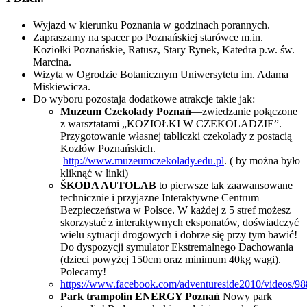
Wyjazd w kierunku Poznania w godzinach porannych.
Zapraszamy na spacer po Poznańskiej starówce m.in.
Koziołki Poznańskie, Ratusz, Stary Rynek, Katedra p.w. św.
Marcina.
Wizyta w Ogrodzie Botanicznym Uniwersytetu im. Adama
Miskiewicza.
Do wyboru pozostaja dodatkowe atrakcje takie jak:
Muzeum Czekolady Poznań
—zwiedzanie połączone
z warsztatami „KOZIOŁKI W CZEKOLADZIE”.
Przygotowanie własnej tabliczki czekolady z postacią
Kozłów Poznańskich.
http://www.muzeumczekolady.edu.pl
. ( by można było
kliknąć w linki)
ŠKODA AUTOLAB
to pierwsze tak zaawansowane
technicznie i przyjazne Interaktywne Centrum
Bezpieczeństwa w Polsce. W każdej z 5 stref możesz
skorzystać z interaktywnych eksponatów, doświadczyć
wielu sytuacji drogowych i dobrze się przy tym bawić!
Do dyspozycji symulator Ekstremalnego Dachowania
(dzieci powyżej 150cm oraz minimum 40kg wagi).
Polecamy!
https://www.facebook.com/adventureside2010/videos/
Park trampolin ENERGY Poznań
Nowy park