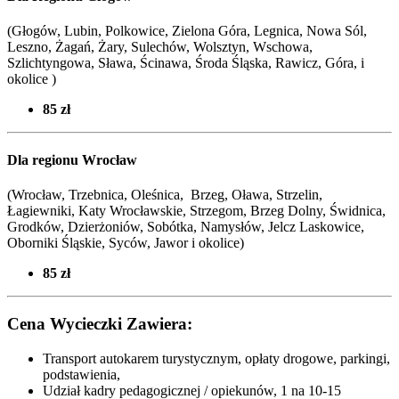
(Głogów, Lubin, Polkowice, Zielona Góra, Legnica, Nowa Sól,
Leszno, Żagań, Żary, Sulechów, Wolsztyn, Wschowa,
Szlichtyngowa, Sława, Ścinawa, Środa Śląska, Rawicz, Góra, i
okolice )
85 zł
Dla regionu Wrocław
(Wrocław, Trzebnica, Oleśnica, Brzeg, Oława, Strzelin,
Łagiewniki, Katy Wrocławskie, Strzegom, Brzeg Dolny, Świdnica,
Grodków, Dzierżoniów, Sobótka, Namysłów, Jelcz Laskowice,
Oborniki Śląskie, Syców,
Jawor i okolice
)
85 zł
Cena Wycieczki Zawiera:
Transport autokarem turystycznym, opłaty drogowe, parkingi,
podstawienia,
Udział kadry pedagogicznej / opiekunów, 1 na 10-15