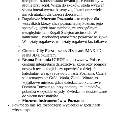
trampolin! Radosne skoki uwalniające endorfiny w
gronie przyjaciół. Wieża do skoków, strefa wyzwań,
ściana interaktywna, baseny z gąbkami oraz wiele
innych atrakcji dla dzieci i dorosłych!
Rogalowie Muzeum Poznania
– to miejsce dla
wszystkich którzy chcą poznać lepiej Poznań, jego
specyfikę, język oraz symbole, ze szczególnym
uwzględnieniem Rogali Świętomarcińskich. W
kameralnej, swobodnej atmosferze pokazów na żywo.
Warsztaty rogalowe, warsztaty rogalowo koziołkowe
Cinema City Plaza
– seans 2D, seans IMAX 2D,
seans 3D z okularami.
Brama Poznania ICHOT
to pierwsze w Polsce
centrum interpretacji dziedzictwa, które przy pomocy
nowych technologii łączy opowieść o dziejach
katedralnej wyspy i rozwoju miasta Poznania. Cztery
sale tematyczne: Gród, Woda, Złoto i Witraż, to
wyjątkowe miejsca, gdzie dziedzictwo kulturowe
Ostrowa Tumskiego, przy pomocy multimediów,
pobudza wszystkie zmysły. Zwiedzanie dostosowane
do wieku uczestników.
Muzuem Instrumentów w Poznaniu
Powrót do miejsca rozpoczęcia wycieczki w godzinach
wieczornych.