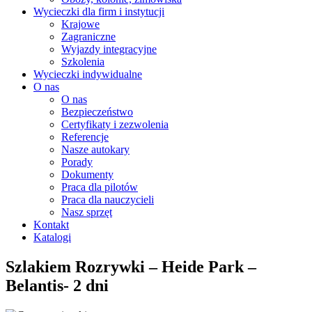
Wycieczki dla firm i instytucji
Krajowe
Zagraniczne
Wyjazdy integracyjne
Szkolenia
Wycieczki indywidualne
O nas
O nas
Bezpieczeństwo
Certyfikaty i zezwolenia
Referencje
Nasze autokary
Porady
Dokumenty
Praca dla pilotów
Praca dla nauczycieli
Nasz sprzęt
Kontakt
Katalogi
Szlakiem Rozrywki – Heide Park –
Belantis- 2 dni