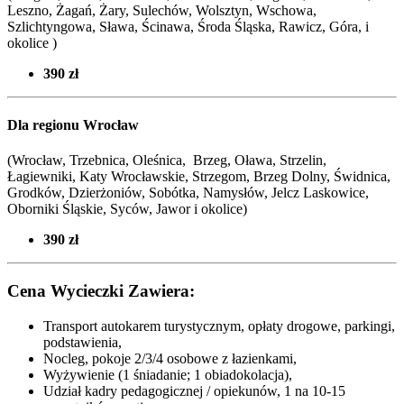
Leszno, Żagań, Żary, Sulechów, Wolsztyn, Wschowa,
Szlichtyngowa, Sława, Ścinawa, Środa Śląska, Rawicz, Góra, i
okolice )
390 zł
Dla regionu Wrocław
(Wrocław, Trzebnica, Oleśnica, Brzeg, Oława, Strzelin,
Łagiewniki, Katy Wrocławskie, Strzegom, Brzeg Dolny, Świdnica,
Grodków, Dzierżoniów, Sobótka, Namysłów, Jelcz Laskowice,
Oborniki Śląskie, Syców,
Jawor i okolice
)
390 zł
Cena Wycieczki Zawiera:
Transport autokarem turystycznym, opłaty drogowe, parkingi,
podstawienia,
Nocleg, pokoje 2/3/4 osobowe z łazienkami,
Wyżywienie (1 śniadanie; 1 obiadokolacja),
Udział kadry pedagogicznej / opiekunów, 1 na 10-15