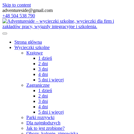
Skip to content
adventureside@gmail.com
+48 504 538 790
Strona główna
Wycieczki szkolne
Krajowe
1 dzień
2 dni
3 dni
4 dni
5 dni i więcej
Zagraniczne
1 dzień
2 dni
3 dni
4 dni
5 dni i więcej
Parki rozrywki
Dla najmłodszych
Jak to jest zrobione?
Obozy, kolonie, zimowiska