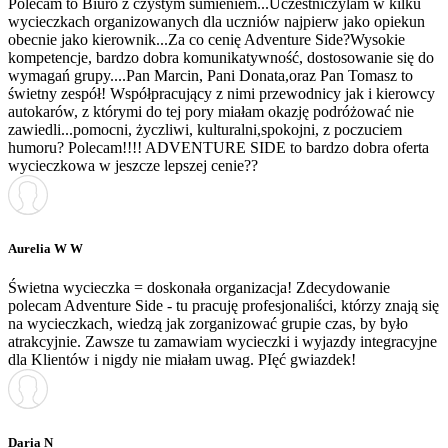
Polecam to Biuro z czystym sumieniem...Uczestniczylam w kilku
wycieczkach organizowanych dla uczniów najpierw jako opiekun
obecnie jako kierownik...Za co cenię Adventure Side?Wysokie
kompetencje, bardzo dobra komunikatywność, dostosowanie się do
wymagań grupy....Pan Marcin, Pani Donata,oraz Pan Tomasz to
świetny zespół! Współpracujący z nimi przewodnicy jak i kierowcy
autokarów, z którymi do tej pory miałam okazję podróżować nie
zawiedli...pomocni, życzliwi, kulturalni,spokojni, z poczuciem
humoru? Polecam!!!! ADVENTURE SIDE to bardzo dobra oferta
wycieczkowa w jeszcze lepszej cenie??
Aurelia W W
Świetna wycieczka = doskonała organizacja! Zdecydowanie
polecam Adventure Side - tu pracuję profesjonaliści, którzy znają się
na wycieczkach, wiedzą jak zorganizować grupie czas, by było
atrakcyjnie. Zawsze tu zamawiam wycieczki i wyjazdy integracyjne
dla Klientów i nigdy nie miałam uwag. PIęć gwiazdek!
Daria N