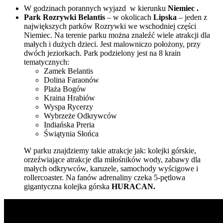
W godzinach porannych wyjazd w kierunku
Niemiec .
Park Rozrywki Belantis
– w okolicach
Lipska
– jeden z
największych parków Rozrywki we wschodniej części
Niemiec. Na terenie parku można znaleźć wiele atrakcji dla
małych i dużych dzieci. Jest malowniczo położony, przy
dwóch jeziorkach. Park podzielony jest na 8 krain
tematycznych:
Zamek Belantis
Dolina Faraonów
Plaża Bogów
Kraina Hrabiów
Wyspa Rycerzy
Wybrzeże Odkrywców
Indiańska Preria
Świątynia Słońca
W parku znajdziemy takie atrakcje jak: kolejki górskie,
orzeźwiające atrakcje dla miłośników wody, zabawy dla
małych odkrywców, karuzele, samochody wyścigowe i
rollercoaster. Na fanów adrenaliny czeka 5-pętlowa
gigantyczna kolejka górska
HURACAN.