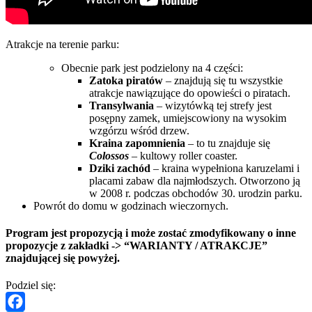
Atrakcje na terenie parku:
Obecnie park jest podzielony na 4 części:
Zatoka piratów
– znajdują się tu wszystkie
atrakcje nawiązujące do opowieści o piratach.
Transylwania
– wizytówką tej strefy jest
posępny zamek, umiejscowiony na wysokim
wzgórzu wśród drzew.
Kraina zapomnienia
– to tu znajduje się
Colossos
– kultowy roller coaster.
Dziki zachód
– kraina wypełniona karuzelami i
placami zabaw dla najmłodszych. Otworzono ją
w 2008 r. podczas obchodów 30. urodzin parku.
Powrót do domu w godzinach wieczornych.
Program jest propozycją i może zostać zmodyfikowany o inne
propozycje z zakładki -> “WARIANTY / ATRAKCJE”
znajdującej się powyżej.
Podziel się: