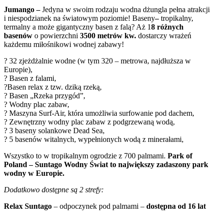
Jumango –
Jedyna w swoim rodzaju wodna dżungla pełna atrakcji
i niespodzianek na światowym poziomie! Baseny
–
tropikalny,
termalny a może gigantyczny basen z falą? Aż 1
8 różnych
basenów
o powierzchni
3500 metrów kw.
dostarczy wrażeń
każdemu miłośnikowi wodnej zabawy!
?
32 zjeżdżalnie wodne (w tym 320 – metrowa, najdłuższa w
Europie),
?
Basen z falami,
?
Basen relax z tzw. dziką rzeką,
?
Basen „Rzeka przygód”,
?
Wodny plac zabaw,
?
Maszyna Surf-Air, która umożliwia surfowanie pod dachem,
?
Zewnętrzny wodny plac zabaw z podgrzewaną wodą,
?
3 baseny solankowe Dead Sea,
?
5 basenów witalnych, wypełnionych wodą z minerałami,
Wszystko to w tropikalnym ogrodzie z 700 palmami.
Park of
Poland – Suntago Wodny Świat to największy zadaszony park
wodny w Europie.
Dodatkowo dostępne są 2 strefy:
Relax Suntago
– odpoczynek pod palmami –
dostępna od 16 lat