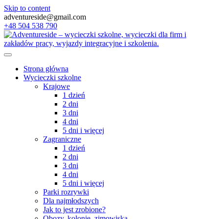
Skip to content
adventureside@gmail.com
+48 504 538 790
Strona główna
Wycieczki szkolne
Krajowe
1 dzień
2 dni
3 dni
4 dni
5 dni i więcej
Zagraniczne
1 dzień
2 dni
3 dni
4 dni
5 dni i więcej
Parki rozrywki
Dla najmłodszych
Jak to jest zrobione?
Obozy, kolonie, zimowiska