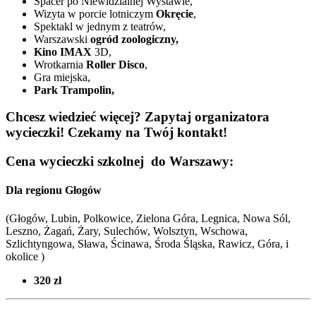
Spacer po Niewidzialnej Wystawie,
Wizyta w porcie lotniczym
Okręcie
,
Spektakl w jednym z teatrów,
Warszawski
ogród zoologiczny,
Kino IMAX
3D,
Wrotkarnia
Roller Disco
,
Gra miejska,
Park Trampolin,
Chcesz wiedzieć więcej? Zapytaj organizatora
wycieczki! Czekamy na Twój kontakt!
Cena wycieczki szkolnej do Warszawy:
Dla regionu Głogów
(Głogów, Lubin, Polkowice, Zielona Góra, Legnica, Nowa Sól,
Leszno, Żagań, Żary, Sulechów, Wolsztyn, Wschowa,
Szlichtyngowa, Sława, Ścinawa, Środa Śląska, Rawicz, Góra, i
okolice )
320 zł