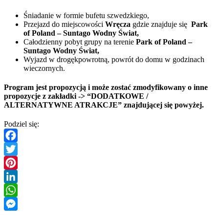
Śniadanie w formie bufetu szwedzkiego,
Przejazd do miejscowości
Wręcza
gdzie znajduje się
Park
of Poland – Suntago Wodny Świat,
Całodzienny pobyt grupy na terenie
Park of Poland –
Suntago Wodny Świat
,
Wyjazd w drogękpowrotną, powrót do domu w godzinach
wieczornych.
Program jest propozycją i może zostać zmodyfikowany o inne
propozycje z zakładki -> “DODATKOWE /
ALTERNATYWNE ATRAKCJE” znajdującej się powyżej.
Podziel się:
Facebook
Twitter
Pinterest
LinkedIn
WhatsApp
Messenger