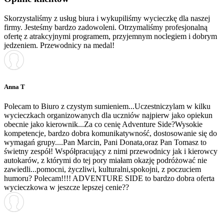
Skorzystaliśmy z usług biura i wykupiliśmy wycieczkę dla naszej
firmy. Jesteśmy bardzo zadowoleni. Otrzymaliśmy profesjonalną
ofertę z atrakcyjnymi programem, przyjemnym noclegiem i dobrym
jedzeniem. Przewodnicy na medal!
Anna T
Polecam to Biuro z czystym sumieniem...Uczestniczylam w kilku
wycieczkach organizowanych dla uczniów najpierw jako opiekun
obecnie jako kierownik...Za co cenię Adventure Side?Wysokie
kompetencje, bardzo dobra komunikatywność, dostosowanie się do
wymagań grupy....Pan Marcin, Pani Donata,oraz Pan Tomasz to
świetny zespół! Współpracujący z nimi przewodnicy jak i kierowcy
autokarów, z którymi do tej pory miałam okazję podróżować nie
zawiedli...pomocni, życzliwi, kulturalni,spokojni, z poczuciem
humoru? Polecam!!!! ADVENTURE SIDE to bardzo dobra oferta
wycieczkowa w jeszcze lepszej cenie??