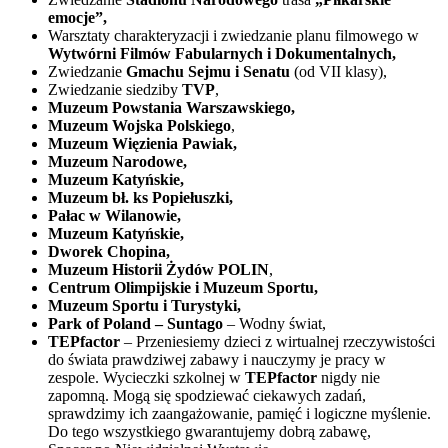
emocje”,
Warsztaty charakteryzacji i zwiedzanie planu filmowego w
Wytwórni Filmów Fabularnych i Dokumentalnych,
Zwiedzanie
Gmachu Sejmu i Senatu
(od VII klasy),
Zwiedzanie siedziby
TVP
,
Muzeum Powstania Warszawskiego,
Muzeum Wojska Polskiego
,
Muzeum Więzienia Pawiak,
Muzeum Narodowe,
Muzeum Katyńskie,
Muzeum bł. ks Popiełuszki,
Pałac w Wilanowie,
Muzeum Katyńskie,
Dworek Chopina,
Muzeum Historii Żydów POLIN
,
Centrum Olimpijskie i Muzeum Sportu,
Muzeum Sportu i Turystyki,
Park of Poland – Suntago
– Wodny świat,
TEPfactor
– Przeniesiemy dzieci z wirtualnej rzeczywistości
do świata prawdziwej zabawy i nauczymy je pracy w
zespole. Wycieczki szkolnej w
TEPfactor
nigdy nie
zapomną. Mogą się spodziewać ciekawych zadań,
sprawdzimy ich zaangażowanie, pamięć i logiczne myślenie.
Do tego wszystkiego gwarantujemy dobrą zabawę,