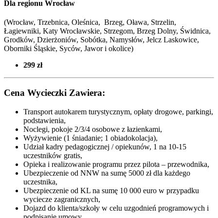
Dla regionu Wrocław
(Wrocław, Trzebnica, Oleśnica, Brzeg, Oława, Strzelin,
Łagiewniki, Katy Wrocławskie, Strzegom, Brzeg Dolny, Świdnica,
Grodków, Dzierżoniów, Sobótka, Namysłów, Jelcz Laskowice,
Oborniki Śląskie, Syców,
Jawor i okolice
)
299 zł
Cena Wycieczki Zawiera:
Transport autokarem turystycznym, opłaty drogowe, parkingi,
podstawienia,
Noclegi, pokoje 2/3/4 osobowe z łazienkami,
Wyżywienie (1 śniadanie; 1 obiadokolacja),
Udział kadry pedagogicznej / opiekunów, 1 na 10-15
uczestników gratis,
Opieka i realizowanie programu przez pilota – przewodnika,
Ubezpieczenie od NNW na sumę 5000 zł dla każdego
uczestnika,
Ubezpieczenie od KL na sumę 10 000 euro w przypadku
wyciecze zagranicznych,
Dojazd do klienta/szkoły w celu uzgodnień programowych i
podpisanie umowy,