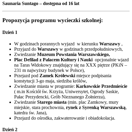
Saunaria Suntago – dostępna od 16 lat
Propozycja programu wycieczki szkolnej:
Dzień 1
W godzinach porannych wyjazd w kierunku
Warszawy
,
Przyjazd do
Warszawy
w godzinach przedpołudniowych,
Zwiedzanie
Muzeum Powstania Warszawskiego,
Plac Defilad z Pałacem Kultury i Nauki
opcjonalnie wjazd
na Taras Widokowy znajdujący się na XXX piętrze (PKiN –
231 m najwyższy budynek w Polsce),
Przejazd pod
Zamek Królewski
miejsce podpisania
konstytucji 3-go maja, siedziba królów,
Zwiedzanie miasta w programie:
Karkowskie Przedmieście
( m.in Kościół św. Krzyża, Uniwersytet, Ogrody Saskie,
Pałac Prezydencki, Grób Nieznanego Żołnierza),
Zwiedzanie
Starego miasta
(min. plac Zamkowy, mury
miejskie, stara prochownia,
rynek z Syrenką Warszawską
,
katedra św. Jana),
Przejazd do ośrodka, zakwaterowanie i obiadokolacja.
Dzień 2