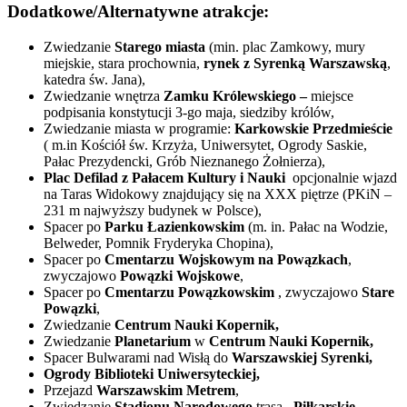
Dodatkowe/Alternatywne atrakcje:
Zwiedzanie
Starego miasta
(min. plac Zamkowy, mury
miejskie, stara prochownia,
rynek z Syrenką Warszawską
,
katedra św. Jana),
Zwiedzanie wnętrza
Zamku Królewskiego –
miejsce
podpisania konstytucji 3-go maja, siedziby królów,
Zwiedzanie miasta w programie:
Karkowskie Przedmieście
( m.in Kościół św. Krzyża, Uniwersytet, Ogrody Saskie,
Pałac Prezydencki, Grób Nieznanego Żołnierza),
Plac Defilad z Pałacem Kultury i Nauki
opcjonalnie wjazd
na Taras Widokowy znajdujący się na XXX piętrze (PKiN –
231 m najwyższy budynek w Polsce),
Spacer po
Parku Łazienkowskim
(m. in. Pałac na Wodzie,
Belweder, Pomnik Fryderyka Chopina),
Spacer po
Cmentarzu Wojskowym na Powązkach
,
zwyczajowo
Powązki Wojskowe
,
Spacer po
Cmentarzu Powązkowskim
, zwyczajowo
Stare
Powązki
,
Zwiedzanie
Centrum Nauki Kopernik,
Zwiedzanie
Planetarium
w
Centrum Nauki Kopernik,
Spacer Bulwarami nad Wisłą do
Warszawskiej Syrenki,
Ogrody Biblioteki Uniwersyteckiej,
Przejazd
Warszawskim Metrem
,
Zwiedzanie
Stadionu Narodowego
trasa
„Piłkarskie