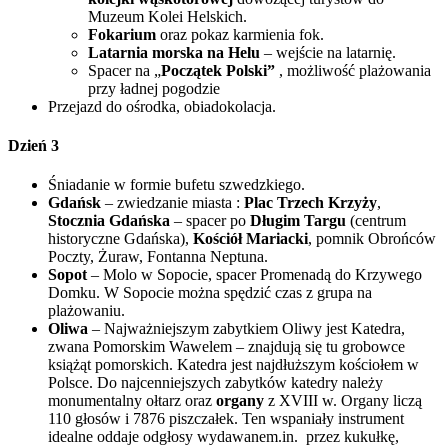
Muzeum Kolei Helskich.
Fokarium
oraz pokaz karmienia fok.
Latarnia morska na Helu
– wejście na latarnię.
Spacer na „
Początek Polski”
, możliwość plażowania
przy ładnej pogodzie
Przejazd do ośrodka, obiadokolacja.
Dzień 3
Śniadanie w formie bufetu szwedzkiego.
Gdańsk
– zwiedzanie miasta :
Plac Trzech Krzy
ż
y
,
Stocznia Gda
ń
ska
– spacer po
Długim Targu
(centrum
historyczne Gdańska),
Ko
ś
ciół Mariacki
, pomnik Obrońców
Poczty, Żuraw, Fontanna Neptuna.
Sopot
– Molo w Sopocie, spacer Promenadą do Krzywego
Domku. W Sopocie można spędzić czas z grupa na
plażowaniu.
Oliwa
– Najważniejszym zabytkiem Oliwy jest Katedra,
zwana Pomorskim Wawelem – znajdują się tu grobowce
książąt pomorskich. Katedra jest najdłuższym kościołem w
Polsce. Do najcenniejszych zabytków katedry należy
monumentalny ołtarz oraz
organy
z XVIII w. Organy liczą
110 głosów i 7876 piszczałek. Ten wspaniały instrument
idealne oddaje odgłosy wydawanem.in. przez kukułkę,