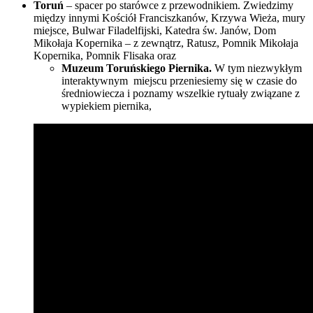
Toruń
– spacer po starówce z przewodnikiem. Zwiedzimy
między innymi Kościół Franciszkanów, Krzywa Wieża, mury
miejsce, Bulwar Filadelfijski, Katedra św. Janów, Dom
Mikołaja Kopernika – z zewnątrz, Ratusz,
Pomnik Mikołaja
Kopernika, Pomnik Flisaka oraz
Muzeum Toruńskiego Piernika.
W tym niezwykłym
interaktywnym
miejscu przeniesiemy się w czasie do
średniowiecza i poznamy wszelkie rytuały związane z
wypiekiem piernika,