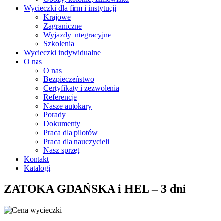
Wycieczki dla firm i instytucji
Krajowe
Zagraniczne
Wyjazdy integracyjne
Szkolenia
Wycieczki indywidualne
O nas
O nas
Bezpieczeństwo
Certyfikaty i zezwolenia
Referencje
Nasze autokary
Porady
Dokumenty
Praca dla pilotów
Praca dla nauczycieli
Nasz sprzęt
Kontakt
Katalogi
ZATOKA GDAŃSKA i HEL – 3 dni