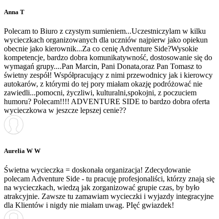
Anna T
Polecam to Biuro z czystym sumieniem...Uczestniczylam w kilku
wycieczkach organizowanych dla uczniów najpierw jako opiekun
obecnie jako kierownik...Za co cenię Adventure Side?Wysokie
kompetencje, bardzo dobra komunikatywność, dostosowanie się do
wymagań grupy....Pan Marcin, Pani Donata,oraz Pan Tomasz to
świetny zespół! Współpracujący z nimi przewodnicy jak i kierowcy
autokarów, z którymi do tej pory miałam okazję podróżować nie
zawiedli...pomocni, życzliwi, kulturalni,spokojni, z poczuciem
humoru? Polecam!!!! ADVENTURE SIDE to bardzo dobra oferta
wycieczkowa w jeszcze lepszej cenie??
Aurelia W W
Świetna wycieczka = doskonała organizacja! Zdecydowanie
polecam Adventure Side - tu pracuję profesjonaliści, którzy znają się
na wycieczkach, wiedzą jak zorganizować grupie czas, by było
atrakcyjnie. Zawsze tu zamawiam wycieczki i wyjazdy integracyjne
dla Klientów i nigdy nie miałam uwag. PIęć gwiazdek!