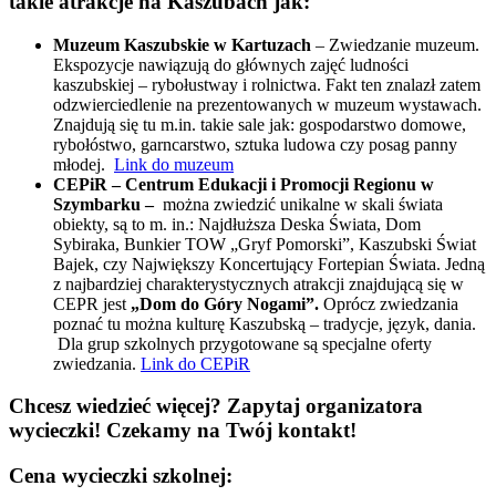
takie atrakcje na Kaszubach jak:
Muzeum Kaszubskie w Kartuzach
– Zwiedzanie muzeum.
Ekspozycje nawiązują do głównych zajęć ludności
kaszubskiej – rybołustway i rolnictwa. Fakt ten znalazł zatem
odzwierciedlenie na prezentowanych w muzeum wystawach.
Znajdują się tu m.in. takie sale jak: gospodarstwo domowe,
rybołóstwo, garncarstwo, sztuka ludowa czy posag panny
młodej.
Link do muzeum
CEPiR – Centrum Edukacji i Promocji Regionu w
Szymbarku –
można zwiedzić unikalne w skali świata
obiekty, są to m. in.: Najdłuższa Deska Świata, Dom
Sybiraka, Bunkier TOW „Gryf Pomorski”, Kaszubski Świat
Bajek, czy Największy Koncertujący Fortepian Świata. Jedną
z najbardziej charakterystycznych atrakcji znajdującą się w
CEPR jest
„Dom do Góry Nogami”.
Oprócz zwiedzania
poznać tu można kulturę Kaszubską – tradycje, język, dania.
Dla grup szkolnych przygotowane są specjalne oferty
zwiedzania.
Link do CEPiR
Chcesz wiedzieć więcej? Zapytaj organizatora
wycieczki! Czekamy na Twój kontakt!
Cena wycieczki szkolnej: