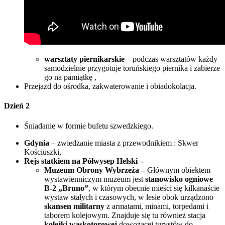
warsztaty piernikarskie
– podczas warsztatów każdy
samodzielnie przygotuje toruńskiego piernika i zabierze
go na pamiątkę ,
Przejazd do ośrodka, zakwaterowanie i obiadokolacja.
Dzień 2
Śniadanie w formie bufetu szwedzkiego.
Gdynia
– zwiedzanie miasta z przewodnikiem : Skwer
Kościuszki,
Rejs statkiem na Półwysep Helski –
Muzeum Obrony Wybrzeża –
Głównym obiektem
wystawienniczym muzeum jest
stanowisko ogniowe
B-2 „Bruno”
, w którym obecnie mieści się kilkanaście
wystaw stałych i czasowych, w lesie obok urządzono
skansen militarny
z armatami, minami, torpedami i
taborem kolejowym. Znajduje się tu również stacja
kolejki wąskotorowej
dowożącej turystów do