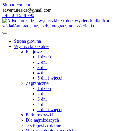
Skip to content
adventureside@gmail.com
+48 504 538 790
Strona główna
Wycieczki szkolne
Krajowe
1 dzień
2 dni
3 dni
4 dni
5 dni i więcej
Zagraniczne
1 dzień
2 dni
3 dni
4 dni
5 dni i więcej
Parki rozrywki
Dla najmłodszych
Jak to jest zrobione?
Obozy, kolonie, zimowiska