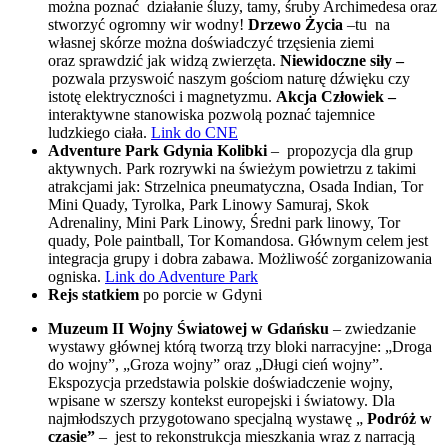
można poznać działanie śluzy, tamy, śruby Archimedesa oraz
stworzyć ogromny wir wodny!
Drzewo Życia
–tu na
własnej skórze można doświadczyć trzęsienia ziemi
oraz sprawdzić jak widzą zwierzęta.
Niewidoczne siły –
pozwala przyswoić naszym gościom naturę dźwięku czy
istotę elektryczności i magnetyzmu.
Akcja Człowiek –
interaktywne stanowiska pozwolą poznać tajemnice
ludzkiego ciała.
Link do CNE
Adventure Park Gdynia Kolibki
– propozycja dla grup
aktywnych. Park rozrywki na świeżym powietrzu z takimi
atrakcjami jak: Strzelnica pneumatyczna, Osada Indian, Tor
Mini Quady, Tyrolka, Park Linowy Samuraj, Skok
Adrenaliny, Mini Park Linowy, Średni park linowy, Tor
quady, Pole paintball, Tor Komandosa. Głównym celem jest
integracja grupy i dobra zabawa. Możliwość zorganizowania
ogniska.
Link do Adventure Park
Rejs statkiem
po porcie w Gdyni
Muzeum II Wojny Światowej w Gdańsku
– zwiedzanie
wystawy głównej którą tworzą trzy bloki narracyjne: „Droga
do wojny”, „Groza wojny” oraz „Długi cień wojny”.
Ekspozycja przedstawia polskie doświadczenie wojny,
wpisane w szerszy kontekst europejski i światowy. Dla
najmłodszych przygotowano specjalną wystawę „
Podróż w
czasie”
– jest to rekonstrukcja mieszkania wraz z narracją