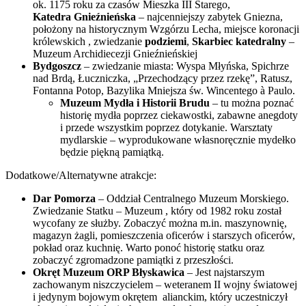
ok. 1175 roku za czasów Mieszka III Starego,
Katedra
G
nieźnieńska
– najcenniejszy zabytek Gniezna,
położony na historycznym Wzgórzu Lecha, miejsce koronacji
królewskich , zwiedzanie
podziemi
,
Skarbiec katedralny
–
Muzeum Archidiecezji
Gnieźnieńskiej
Bydgoszcz
– zwiedzanie miasta: Wyspa Młyńska, Spichrze
nad Brdą, Łuczniczka, „Przechodzący przez rzekę”, Ratusz,
Fontanna Potop, Bazylika Mniejsza św. Wincentego à Paulo.
Muzeum Mydła i Historii Brudu
– tu można poznać
historię mydła poprzez ciekawostki, zabawne anegdoty
i przede wszystkim poprzez dotykanie. Warsztaty
mydlarskie – wyprodukowane własnoręcznie mydełko
będzie piękną pamiątką.
Dodatkowe/Alternatywne atrakcje:
Dar Pomorza
– Oddział Centralnego Muzeum Morskiego.
Zwiedzanie Statku – Muzeum , który od 1982 roku został
wycofany ze służby. Zobaczyć można m.in. maszynownię,
magazyn żagli, pomieszczenia oficerów i starszych oficerów,
pokład oraz kuchnię. Warto ponoć historię statku oraz
zobaczyć zgromadzone pamiątki z przeszłości.
Okręt Muzeum ORP Błyskawica
– Jest najstarszym
zachowanym niszczycielem – weteranem II wojny światowej
i jedynym bojowym okrętem alianckim, który uczestniczył