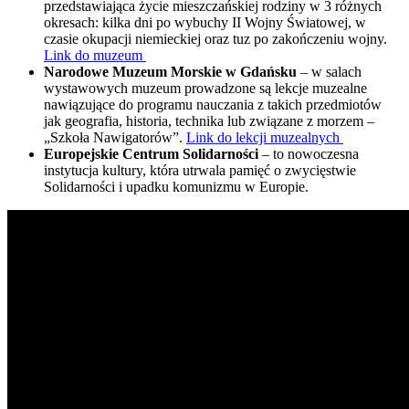
przedstawiająca życie mieszczańskiej rodziny w 3 różnych
okresach: kilka dni po wybuchy II Wojny Światowej, w
czasie okupacji niemieckiej oraz tuz po zakończeniu wojny.
Link do muzeum
Narodowe Muzeum Morskie w Gdańsku
– w salach
wystawowych muzeum prowadzone są lekcje muzealne
nawiązujące do programu nauczania z takich przedmiotów
jak geografia, historia, technika lub związane z morzem –
„Szkoła Nawigatorów”.
Link do lekcji muzealnych
Europejskie Centrum Solidarności
– to nowoczesna
instytucja kultury, która utrwala pamięć o zwycięstwie
Solidarności i upadku komunizmu w Europie.