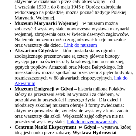
aktywnie w działaniach przez cały okres wojny – od
1 września 1939 r. do 8 maja 1945 r. Oprócz uzbrojenia
widocznego na pokładzie, można poznać tradycje Polskiej
Marynarki Wojennej.
Muzeum Marynarki Wojennej
– w muzeum można
zobaczyć 3 wystawy stałe: nowoczesna wystawa marynarki
wojennej, zbrojownia oraz w świecie dawnych żaglowców.
Na terenie muzeum można zorganizować lekcje muzealne
oraz warsztaty dla dzieci.
Link do muzeum
Akwarium Gdyńskie
– które posiada status ogrodu
zoologicznego prezentowane są cztery główne biotopy
występujące na świecie: rafy koralowej, toni oceanicznej,
gęstych tropików Amazonii oraz Morza Bałtyckiego. Ich
mieszkańców można spotkać na przestrzeni 3 pięter budynku,
rozmieszczonych w 68 akwariach ekspozycyjnych.
link do
Akwarium
Muzeum Emigracji w Gdyni –
historia miliona Polaków,
którzy na przestrzeni setek lat wyruszali za chlebem, w
poszukiwaniu przyszłości i lepszego życia. Dla dzieci i
młodzieży szkolnej muzeum oferuje 3 formy zwiedzania:
aktywne oprowadzanie, zwiedzanie wystawy z kartą zadań
oraz warsztaty dla szkół. Większość zajęć odbywa nie na
przestrzeni wystawy stalej.
link do muzeum/warsztaty
Centrum Nauki Eksperyment
w Gdyni
– wystawa, której
ideą jest nauka przez zabawę.
Wystawa Hydroświat
–