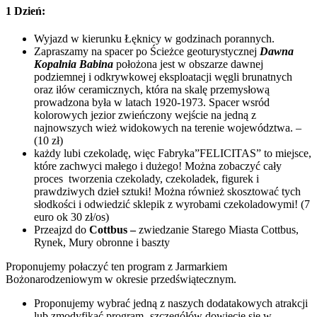
1 Dzień:
Wyjazd w kierunku Łęknicy w godzinach porannych.
Zapraszamy na spacer po Ścieżce geoturystycznej
Dawna
Kopalnia Babina
położona jest w obszarze dawnej
podziemnej i odkrywkowej eksploatacji węgli brunatnych
oraz iłów ceramicznych, która na skalę przemysłową
prowadzona była w latach 1920-1973. Spacer wsród
kolorowych jezior zwieńczony wejście na jedną z
najnowszych wież widokowych na terenie województwa. –
(10 zł)
każdy lubi czekoladę, więc Fabryka”FELICITAS” to miejsce,
które zachwyci małego i dużego! Można zobaczyć cały
proces tworzenia czekolady, czekoladek, figurek i
prawdziwych dzieł sztuki! Można również skosztować tych
słodkości i odwiedzić sklepik z wyrobami czekoladowymi! (7
euro ok 30 zł/os)
Przeajzd do
Cottbus –
zwiedzanie Starego Miasta Cottbus,
Rynek, Mury obronne i baszty
Proponujemy połaczyć ten program z Jarmarkiem
Bożonarodzeniowym w okresie przedświątecznym.
Proponujemy wybrać jedną z naszych dodatakowych atrakcji
lub zmodyfikać program- szczegółów dowiecie sie w