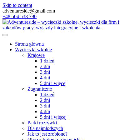
Skip to content
adventureside@gmail.com
+48 504 538 790
Strona główna
Wycieczki szkolne
Krajowe
1 dzień
2 dni
3 dni
4 dni
5 dni i więcej
Zagraniczne
1 dzień
2 dni
3 dni
4 dni
5 dni i więcej
Parki rozrywki
Dla najmłodszych
Jak to jest zrobione?
Obozy, kolonie, zimowiska