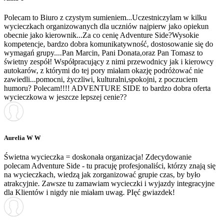
Polecam to Biuro z czystym sumieniem...Uczestniczylam w kilku
wycieczkach organizowanych dla uczniów najpierw jako opiekun
obecnie jako kierownik...Za co cenię Adventure Side?Wysokie
kompetencje, bardzo dobra komunikatywność, dostosowanie się do
wymagań grupy....Pan Marcin, Pani Donata,oraz Pan Tomasz to
świetny zespół! Współpracujący z nimi przewodnicy jak i kierowcy
autokarów, z którymi do tej pory miałam okazję podróżować nie
zawiedli...pomocni, życzliwi, kulturalni,spokojni, z poczuciem
humoru? Polecam!!!! ADVENTURE SIDE to bardzo dobra oferta
wycieczkowa w jeszcze lepszej cenie??
Aurelia W W
Świetna wycieczka = doskonała organizacja! Zdecydowanie
polecam Adventure Side - tu pracuję profesjonaliści, którzy znają się
na wycieczkach, wiedzą jak zorganizować grupie czas, by było
atrakcyjnie. Zawsze tu zamawiam wycieczki i wyjazdy integracyjne
dla Klientów i nigdy nie miałam uwag. PIęć gwiazdek!