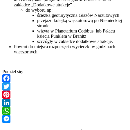
zakładce „Dodatkowe atrakcje”
.
do wyboru np:
ścieżka geoturytyczna Głazów Narzutowych
przejazd kolejką wąskotorową po Niemieckiej
stronie.
wizyta w Planetarium Cotbbus, lub Pałacu
ksiecia Punklera w Branitz
szczógły w zakładce dodatkowe atrakcje.
Powrót do miejsca rozpoczęcia wycieczki w godzinach
wieczornych.
Podziel się:
Facebook
Twitter
Pinterest
LinkedIn
WhatsApp
Messenger