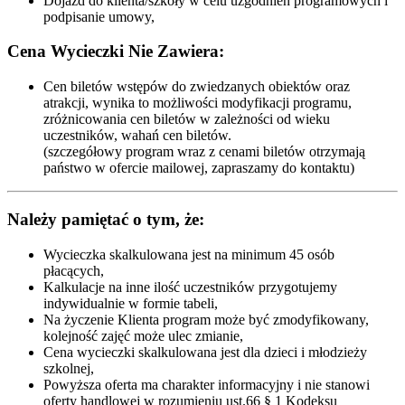
Dojazd do klienta/szkoły w celu uzgodnień programowych i
podpisanie umowy,
Cena Wycieczki Nie Zawiera:
Cen biletów wstępów do zwiedzanych obiektów oraz
atrakcji, wynika to możliwości modyfikacji programu,
zróżnicowania cen biletów w zależności od wieku
uczestników, wahań cen biletów.
(szczegółowy program wraz z cenami biletów otrzymają
państwo w ofercie mailowej, zapraszamy do kontaktu)
Należy pamiętać o tym, że:
Wycieczka skalkulowana jest na minimum 45 osób
płacących,
Kalkulacje na inne ilość uczestników przygotujemy
indywidualnie w formie tabeli,
Na życzenie Klienta program może być zmodyfikowany,
kolejność zajęć może ulec zmianie,
Cena wycieczki skalkulowana jest dla dzieci i młodzieży
szkolnej,
Powyższa oferta ma charakter informacyjny i nie stanowi
oferty handlowej w rozumieniu ust.66 § 1 Kodeksu