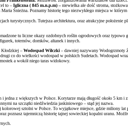
um Frankensteina.
Możliwość zorganizowania warsztatów dla dzieci.
el to –
Igliczna ( 845 m.n.p.m) –
niewielka ale dość stroma, stożkowat
Maria Śnieżna. Poznamy historię tego niezwykłego miejsca w którym
jach turystycznych. Tutejsza architektura, oraz atrakcyjne położenie p
omadzone tu liczne okazy ozdobnych roślin ogrodowych oraz typowo g
figurek, totemów, domków, altanek i innych.
 Kłodzkiej –
Wodospad Wilczki
– dawniej nazywany Wodogrzmoty Żer
gi co do wielkości wodospad w polskich Sudetach. Wodospad wraz z 
mostek a wokół niego taras widokowy.
ch i jedna z większych w Polsce. Korytarze mają długość około 5 km i 
 innymi na szczątki niedźwiedzia jaskiniowego – stąd jej nazwa.
 kolorowej sztolni w Polsce. To wyjątkowe miejsce, gdzie miliony lat 
raz poznasz tajemniczą historię tajnej sowieckiej kopalni uranu. Mo
rnych.