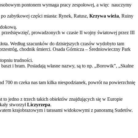
uosobowym pontonem wymaga pracy zespołowej, a więc
nauczymy
po zabytkowej części miasta: Rynek, Ratusz,
Krzywa wieża
, Ruiny
idokową.
h przedsięwzięć, prowadzonych w czasie II wojny światowej przez III
złota. Według szacunków do dzisiejszych czasów wydobyto tam
rzestróg, chodnik śmierci. Osada Górnicza – Średniowieczny Park
topniu trudności.
baszt i bram. Posiadają własne nazwy, są to np. „Borowik”, „Skalne
 700 m czeka nas tam kilka niespodzianek, powrót na powierzchnię
t to jedno z trzech takich obiektów znajdujących się w Europie
kały stworzył
Liczyrzepa
.
ezerwatem krajobrazowym i tarasami widokowymi z panoramą Sudetów.