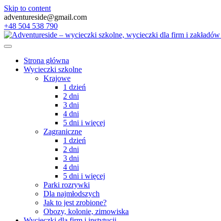
Skip to content
adventureside@gmail.com
+48 504 538 790
Strona główna
Wycieczki szkolne
Krajowe
1 dzień
2 dni
3 dni
4 dni
5 dni i więcej
Zagraniczne
1 dzień
2 dni
3 dni
4 dni
5 dni i więcej
Parki rozrywki
Dla najmłodszych
Jak to jest zrobione?
Obozy, kolonie, zimowiska
Wycieczki dla firm i instytucji