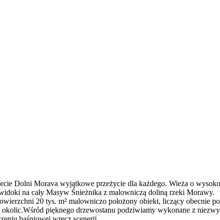
orcie Dolni Morava wyjątkowe przeżycie dla każdego. Wieża o wysoko
 widoki na cały Masyw Śnieżnika z malowniczą doliną rzeki Morawy.
 powierzchni 20 tys. m² malowniczo położony obiekt, liczący obecnie
i okolic.Wśród pięknego drzewostanu podziwiamy wykonane z niezwykł
zeniu baśniowej wręcz scenerii.