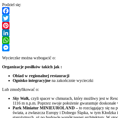
Podziel się:
Facebook
Twitter
Pinterest
LinkedIn
WhatsApp
Messenger
Wycieczke można wzbogacić o:
Organizacje posiłków takich jak :
Obiad w regionalnej restauracji
Ognisko integracyjne
na zakończnie wycieczki
Lub zmodyfikować o:
Sky Walk,
czyli spacer w chmurach, który możliwy jest w Res
1116 m n.p.m. Poprzez swoje położenie gwarantuje doskonałe
Park Miniatur MINIEUROLAND –
to rozciągający się na
świata, a zwłaszcza Europy i Dolnego Śląska, w tym Kłodzka 
starożytnych, aż po budowle współczesnej architektury. W otoc