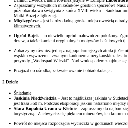
Zamku. Zwiedź z nami również jedyne w Europie
Laboratori
Zapraszamy wszystkich miłośników górskich spacerów! Nasz c
późnobarokowa świątynia z końca XVIII wieku – Sanktuarium 
Matki Bożej z Iglicznej.
Międzygórze
– jest bardzo ładną górską miejscowością o tradyc
klimatycznych.
Ogród Bajek
– to niewielki ogród malowniczo położony. Zgr
drzew, a także kamieni oryginalnych motywów baśniowych tj. 
Zobaczymy również jedną z najpopularniejszych atrakcji Ziemi
wąskim wąwozem – zwanym kanionem amerykańskim. Jest to dru
przyrody „Wodospad Wilczki”. Nad wodospadem znajduje się 
Przejazd do ośrodka, zakwaterowanie i obiadokolacja.
2 Dzień:
Śniadanie.
J
askinia Niedźwiedzia –
Jest to najdłuższa jaskinia w Sudeta
jest trasa 360 m. Podczas eksploracji jaskini natrafiono między
Stara Kopalnia Uranu w Kletnie
– zapraszamy do najbardziej
turystyczną. Zachwycisz się pięknem minerałów, ich kolorem o
Powrót do miejsca rozpoczęcia wycieczki w godzinach wieczo