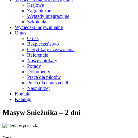
Krajowe
Zagraniczne
Wyjazdy integracyjne
Szkolenia
Wycieczki indywidualne
O nas
O nas
Bezpieczeństwo
Certyfikaty i zezwolenia
Referencje
Nasze autokary
Porady
Dokumenty
Praca dla pilotów
Praca dla nauczycieli
Nasz sprzęt
Kontakt
Katalogi
Masyw Śnieżnika – 2 dni
Cena