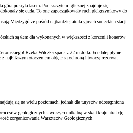
a góra pokryta lasem. Pod szczytem Iglicznej znajduje się
 dokonały się cuda. To one zapoczątkowały ruch pielgrzymkowy do
lasują Międzygórze pośród najbardziej atrakcyjnych sudeckich stacji
órskich są tłem dla wykonanych w większości z korzeni i konarów
omskiego! Rzeka Wilczka spada z 22 m do kotła i dalej płynie
najbliższym otoczeniem objęte są ochroną i tworzą rezerwat
znajdują się na wielu poziomach, jednak dla turystów udostępniona
procesów geologicznych stworzyło unikalną w skali kraju atrakcję
żliwość zorganizowania Warsztatów Geologicznych.