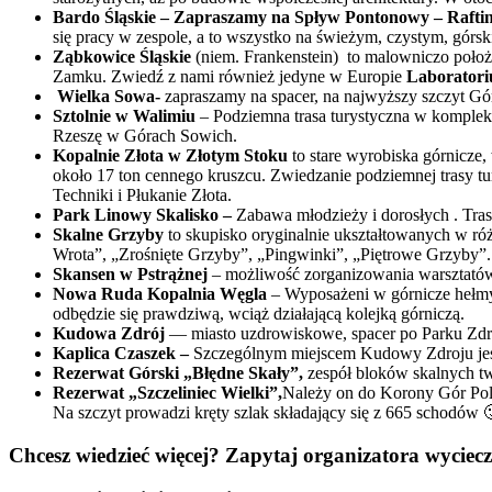
Bardo Śląskie –
Zapraszamy na Spływ Pontonowy – Rafti
się pracy w zespole, a to wszystko na świeżym, czystym, górs
Ząbkowice Śląskie
(niem. Frankenstein)
to malowniczo położ
Zamku. Zwiedź z nami również jedyne w Europie
Laboratori
Wielka Sowa-
zapraszamy na spacer, na najwyższy szczyt Gó
Sztolnie w Walimiu
– Podziemna trasa turystyczna w komple
Rzeszę w Górach Sowich.
Kopalnie Złota w Złotym Stoku
to stare wyrobiska górnicze
około 17 ton cennego kruszcu. Zwiedzanie podziemnej trasy t
Techniki i Płukanie Złota.
Park Linowy Skalisko –
Zabawa młodzieży i dorosłych . Trasa
Skalne Grzyby
to skupisko oryginalnie ukształtowanych w ró
Wrota”, „Zrośnięte Grzyby”, „Pingwinki”, „Piętrowe Grzyby”.
Skansen w Pstrążnej
– możliwość zorganizowania warsztat
Nowa Ruda Kopalnia Węgla
– Wyposażeni w górnicze hełmy
odbędzie się prawdziwą, wciąż działającą kolejką górniczą.
Kudowa Zdrój
— miasto uzdrowiskowe, spacer po Parku Zdr
Kaplica Czaszek –
Szczególnym miejscem Kudowy Zdroju j
Rezerwat Górski „Błędne Skały”,
zespół bloków skalnych tw
Rezerwat „Szczeliniec Wielki”,
Należy on do Korony Gór Pols
Na szczyt prowadzi kręty szlak składający się z 665 schodów 
Chcesz wiedzieć więcej? Zapytaj organizatora wycie