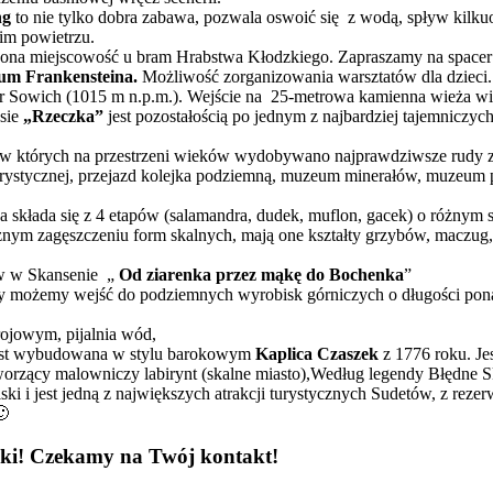
ng
to nie tylko dobra zabawa, pozwala oswoić się
z wodą, spływ kilk
kim powietrzu.
ona miejscowość u bram Hrabstwa Kłodzkiego. Zapraszamy na spacer 
um Frankensteina.
Możliwość zorganizowania warsztatów dla dzieci.
r Sowich (1015 m n.p.m.). Wejście na
25-metrowa kamienna wieża w
ksie
„Rzeczka”
jest pozostałością po jednym z najbardziej tajemniczyc
, w których na przestrzeni wieków wydobywano najprawdziwsze rudy 
urystycznej, przejazd kolejka podziemną, muzeum minerałów, muzeum p
 składa się z 4 etapów (salamandra, dudek, muflon, gacek) o różnym s
żnym zagęszczeniu form skalnych, mają one kształty grzybów, maczug, 
ów w Skansenie „
Od ziarenka przez mąkę do Bochenka
”
 możemy wejść do podziemnych wyrobisk górniczych o długości ponad
ojowym, pijalnia wód,
est wybudowana w stylu barokowym
Kaplica Czaszek
z 1776 roku. Jes
orzący malowniczy labirynt (skalne miasto),Według legendy Błędne S
ki i jest jedną z największych atrakcji turystycznych Sudetów, z r
🙂
czki! Czekamy na Twój kontakt!