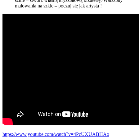
szkle – stwórz własną kryształową biżuterię.-Warsztaty
malowania na szkle – poczuj się jak artysta !
https://www.youtube.com/watch?v=4PcUXUABHAo