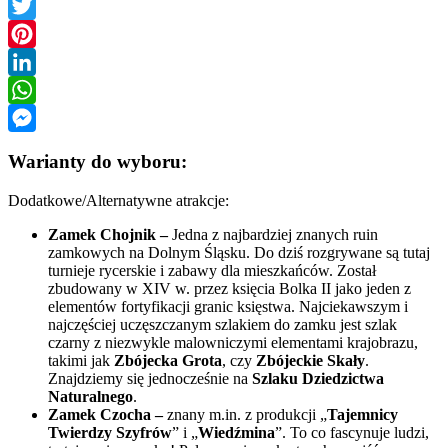
Facebook
Twitter
Pinterest
LinkedIn
WhatsApp
Messenger
Warianty do wyboru:
Dodatkowe/Alternatywne atrakcje:
Zamek Chojnik –
Jedna z najbardziej znanych ruin
zamkowych na Dolnym Śląsku. Do dziś rozgrywane są tutaj
turnieje rycerskie i zabawy dla mieszkańców. Został
zbudowany w XIV w. przez księcia Bolka II jako jeden z
elementów fortyfikacji granic księstwa. Najciekawszym i
najczęściej uczęszczanym szlakiem do zamku jest szlak
czarny z niezwykle malowniczymi elementami krajobrazu,
takimi jak
Zbójecka Grota
, czy
Zbójeckie Skały
.
Znajdziemy się jednocześnie na
Szlaku Dziedzictwa
Naturalnego
.
Zamek Czocha –
znany m.in. z produkcji „
Tajemnicy
Twierdzy Szyfrów
” i „
Wiedźmina
”. To co fascynuje ludzi,