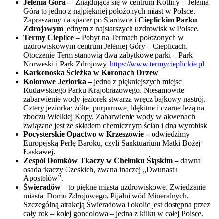
Jelenia Góra –
Znajdująca się w centrum Kotliny – Jelenia
Góra to jedno z najpiękniej położonych miast w Polsce.
Zapraszamy na spacer po Starówce i
Cieplickim Parku
Zdrojowym
jednym z najstarszych uzdrowisk w Polsce.
Termy Cieplice
– Pobyt na Termach położonych w
uzdrowiskowym centrum Jeleniej Góry – Cieplicach.
Otoczenie Term stanowią dwa zabytkowe parki – Park
Norweski i Park Zdrojowy.
https://www.termycieplickie.pl
Karkonoska Ścieżka w Koronach Drzew
Kolorowe Jeziorka –
jedno z piękniejszych miejsc
Rudawskiego Parku Krajobrazowego. Niesamowite
zabarwienie wody jeziorek stwarza wręcz bajkowy nastrój.
Cztery jeziorka: żółte, purpurowe, błękitne i czarne leżą na
zboczu Wielkiej Kopy. Zabarwienie wody w akwenach
związane jest ze składem chemicznym ścian i dna wyrobisk
Pocysterskie Opactwo w Krzeszowie –
odwiedzimy
Europejską Perłę Baroku, czyli Sanktuarium Matki Bożej
Łaskawej.
Zespół Domków Tkaczy w Chełmku Śląskim –
dawna
osada tkaczy Czeskich, zwana inaczej „Dwunastu
Apostołów”.
Świeradów
– to piękne miasta uzdrowiskowe. Zwiedzanie
miasta, Domu Zdrojowego, Pijalni wód Mineralnych.
Szczególną atrakcją Świeradowa i okolic jest dostępna przez
cały rok – kolej gondolowa – jedna z kilku w całej Polsce.