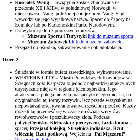
Kościółek Wang –
Świątynia została zbudowana na
przełomie XII i XIIIw. w południowej Norwegii, w
miejscowości Vang, położonej nad jeziorem Vang. Stąd
wywodzi się jego wyjątkowa nazwa. Spacer do Zapory na
Łomnicy lub po Karkonoskim Parku Narodowym.
Do wyboru jedno z poniższych muzeów:
Muzeum Sportu i Turystyki
link do muzeum sportu
Muzeum Zabawek
Link do muzuem zabawek
Przejazd do ośrodka, zakwaterowanie i obiadokolacja.
Dzień 2
Śniadanie w formie bufetu szwedzkiego, wykwaterowanie.
WESTERN CITY –
Miasto Prawdziwych Kowbojów w
Ściegnach koło Karpacza to jedno z najbardziej atrakcyjnych
turystycznie miejsc w regionie jeleniogórskim. Jego
atrakcyjność polega nie tylko na specyfice tego miejsca, na
oryginalności tej formy rozrywki, lecz przede wszystkim na
niepowtarzalności gwarantowanych gościom przeżyć. Każdy
może tutaj przenieść się w czasie do świata szeryfów,
rewolwerowców i poszukiwaczy złota. Podczas
pobytu:
Ognisko
,
Kiełbaska z pieczywem
,
Jazda konna
–
spacer,
Przejazd kolejką
,
Strzelnica indiańska
,
Rzut
włócznią
,
Rzut podkową
, Wejście na
„Pal Męczarni”
.
Western City link