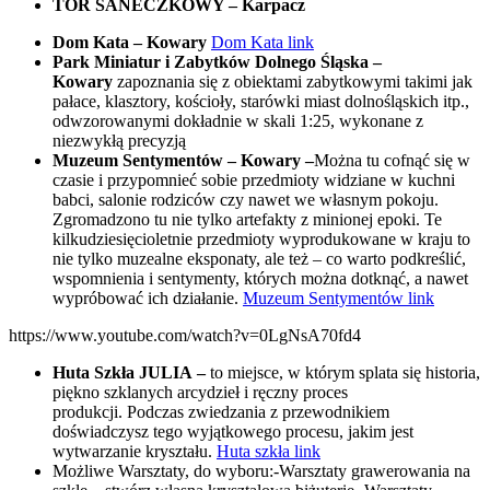
TOR SANECZKOWY – Karpacz
Dom Kata – Kowary
Dom Kata link
Park Miniatur i Zabytków Dolnego Śląska –
Kowary
zapoznania się z obiektami zabytkowymi takimi jak
pałace, klasztory, kościoły, starówki miast dolnośląskich itp.,
odwzorowanymi dokładnie w skali 1:25, wykonane z
niezwykłą precyzją
Muzeum Sentymentów – Kowary –
Można tu cofnąć się w
czasie i przypomnieć sobie przedmioty widziane w kuchni
babci, salonie rodziców czy nawet we własnym pokoju.
Zgromadzono tu nie tylko artefakty z minionej epoki. Te
kilkudziesięcioletnie przedmioty wyprodukowane w kraju to
nie tylko muzealne eksponaty, ale też – co warto podkreślić,
wspomnienia i sentymenty, których można dotknąć, a nawet
wypróbować ich działanie.
Muzeum Sentymentów link
https://www.youtube.com/watch?v=0LgNsA70fd4
Huta Szkła JULIA
–
to miejsce, w którym splata się historia,
piękno szklanych arcydzieł i ręczny proces
produkcji. Podczas zwiedzania z przewodnikiem
doświadczysz tego wyjątkowego procesu, jakim jest
wytwarzanie kryształu.
Huta szkła link
Możliwe Warsztaty, do wyboru:-Warsztaty grawerowania na