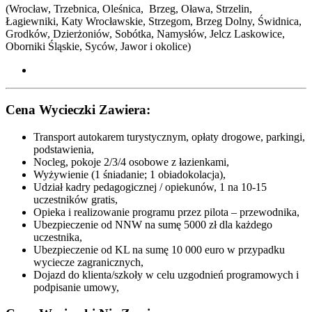
(Wrocław, Trzebnica, Oleśnica, Brzeg, Oława, Strzelin,
Łagiewniki, Katy Wrocławskie, Strzegom, Brzeg Dolny, Świdnica,
Grodków, Dzierżoniów, Sobótka, Namysłów, Jelcz Laskowice,
Oborniki Śląskie, Syców,
Jawor i okolice
)
Cena Wycieczki Zawiera:
Transport autokarem turystycznym, opłaty drogowe, parkingi,
podstawienia,
Nocleg, pokoje 2/3/4 osobowe z łazienkami,
Wyżywienie (1 śniadanie; 1 obiadokolacja),
Udział kadry pedagogicznej / opiekunów, 1 na 10-15
uczestników gratis,
Opieka i realizowanie programu przez pilota – przewodnika,
Ubezpieczenie od NNW na sumę 5000 zł dla każdego
uczestnika,
Ubezpieczenie od KL na sumę 10 000 euro w przypadku
wyciecze zagranicznych,
Dojazd do klienta/szkoły w celu uzgodnień programowych i
podpisanie umowy,