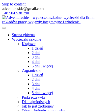
Skip to content
adventureside@gmail.com
+48 504 538 790
Strona główna
Wycieczki szkolne
Krajowe
1 dzień
2 dni
3 dni
4 dni
5 dni i więcej
Zagraniczne
1 dzień
2 dni
3 dni
4 dni
5 dni i więcej
Parki rozrywki
Dla najmłodszych
Jak to jest zrobione?
Obozy, kolonie, zimowiska