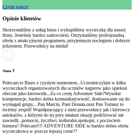
Czytaj więcej
Opinie klientów
Skorzystaliśmy z usług biura i wykupiliśmy wycieczkę dla naszej
firmy. Jesteśmy bardzo zadowoleni. Otrzymaliśmy profesjonalną
ofertę z atrakcyjnymi programem, przyjemnym noclegiem i dobrym
jedzeniem. Przewodnicy na medal!
Anna T
Polecam to Biuro z czystym sumieniem...Uczestniczylam w kilku
wycieczkach organizowanych dla uczniów najpierw jako opiekun
obecnie jako kierownik...Za co cenię Adventure Side?Wysokie
kompetencje, bardzo dobra komunikatywność, dostosowanie się do
wymagań grupy....Pan Marcin, Pani Donata,oraz Pan Tomasz to
świetny zespół! Współpracujący z nimi przewodnicy jak i kierowcy
autokarów, z którymi do tej pory miałam okazję podróżować nie
zawiedli...pomocni, życzliwi, kulturalni,spokojni, z poczuciem
humoru? Polecam!!!! ADVENTURE SIDE to bardzo dobra oferta
wycieczkowa w jeszcze lepszej cenie??