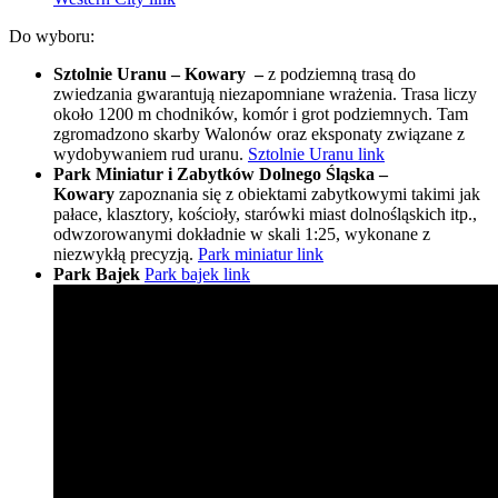
Do wyboru:
Sztolnie Uranu – Kowary –
z podziemną trasą do
zwiedzania gwarantują niezapomniane wrażenia. Trasa liczy
około 1200 m chodników, komór i grot podziemnych. Tam
zgromadzono skarby Walonów oraz eksponaty związane z
wydobywaniem rud uranu.
Sztolnie Uranu link
Park Miniatur i Zabytków Dolnego Śląska –
Kowary
zapoznania się z obiektami zabytkowymi takimi jak
pałace, klasztory, kościoły, starówki miast dolnośląskich itp.,
odwzorowanymi dokładnie w skali 1:25, wykonane z
niezwykłą precyzją.
Park miniatur link
Park Bajek
Park bajek link