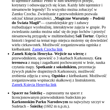
to tajemnice zamku! Pełno w nim sekretnych przejść,
korytarzy i odsuwających się ścian. Każdy lubi tajemnice i
niesamowite legendy! To wszystko można zobaczyć w
Zamku Czocha. Zwiedzanie z przewodnikiem pozwala
odczuć klimat przeszłości. „
Magiczne Warsztaty – Podróż
do Świata Magii”
— czarodziejskie gry i zabawy
rozbudzające wyobraźnię, interaktywne zajęcia w grupie. Po
zwiedzaniu zamku można udać się do jego lochów i przeżyć
niesamowitą przygodę w multimedialnej
Sali Tortur
. Oprócz
historii i legend na temat tego miejsca możemy się dowiedzieć
wielu ciekawostek. Możliwość zorganizowania ogniska z
kiełbaskami.
Zamek Czocha link
Zamek Księcia Henryka-
Wejście na wierzę
z
przewodnikiem, opowieść o 3 skarbach Karkonoszy.
Gra
terenowa
z mapą i zagadkami pochowanymi w lesie, nauka
czytania mapy.
Spotkanie z sokolnikiem,
prezentacja
żywych ptaków drapieżnych Karkonoszy, możliwość
zrobienia zdjęcia z sową.
Ognisko
z kiełbaskami. Możliwość
zorganizowania wspinaczki skałkowej z Instruktorem.
Zamek Księcia Henryka link
Spacer na Śnieżkę –
zapraszamy na spacer z
licencjonowanym przewodnikiem Sudeckim po
Karkonoskim Parku Narodowym
na najwyższy szczyt w
Sudetach –
Śnieżkę
(1602 m n.p.m.).