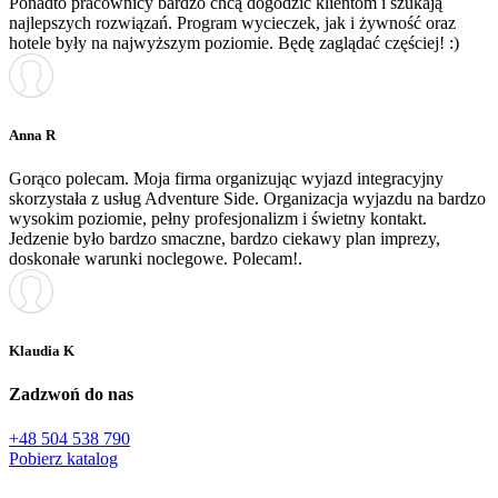
Ponadto pracownicy bardzo chcą dogodzić klientom i szukają
najlepszych rozwiązań. Program wycieczek, jak i żywność oraz
hotele były na najwyższym poziomie. Będę zaglądać częściej! :)
Anna R
Gorąco polecam. Moja firma organizując wyjazd integracyjny
skorzystała z usług Adventure Side. Organizacja wyjazdu na bardzo
wysokim poziomie, pełny profesjonalizm i świetny kontakt.
Jedzenie było bardzo smaczne, bardzo ciekawy plan imprezy,
doskonałe warunki noclegowe. Polecam!.
Klaudia K
Zadzwoń do nas
+48 504 538 790
Pobierz katalog