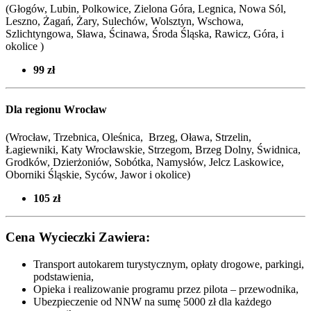
(Głogów, Lubin, Polkowice, Zielona Góra, Legnica, Nowa Sól,
Leszno, Żagań, Żary, Sulechów, Wolsztyn, Wschowa,
Szlichtyngowa, Sława, Ścinawa, Środa Śląska, Rawicz, Góra, i
okolice )
99 zł
Dla regionu Wrocław
(Wrocław, Trzebnica, Oleśnica, Brzeg, Oława, Strzelin,
Łagiewniki, Katy Wrocławskie, Strzegom, Brzeg Dolny, Świdnica,
Grodków, Dzierżoniów, Sobótka, Namysłów, Jelcz Laskowice,
Oborniki Śląskie, Syców,
Jawor i okolice
)
105 zł
Cena Wycieczki Zawiera:
Transport autokarem turystycznym, opłaty drogowe, parkingi,
podstawienia,
Opieka i realizowanie programu przez pilota – przewodnika,
Ubezpieczenie od NNW na sumę 5000 zł dla każdego