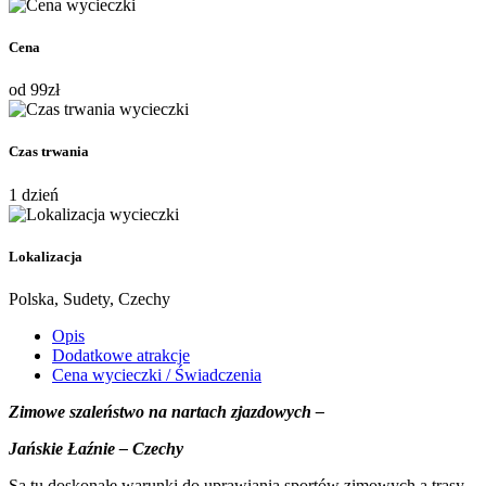
Cena
od
99
zł
Czas trwania
1 dzień
Lokalizacja
Polska, Sudety, Czechy
Opis
Dodatkowe atrakcje
Cena wycieczki / Świadczenia
Zimowe szaleństwo na nartach zjazdowych –
Jańskie Łaźnie – Czechy
Są tu doskonałe warunki do uprawiania sportów zimowych a trasy