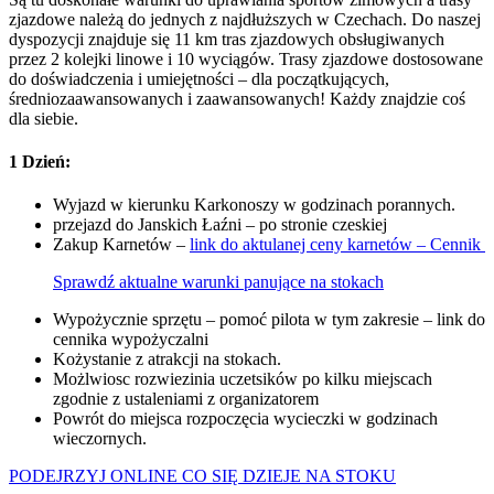
zjazdowe należą do jednych z najdłuższych w Czechach. Do naszej
dyspozycji znajduje się 11 km tras zjazdowych obsługiwanych
przez 2 kolejki linowe i 10 wyciągów. Trasy zjazdowe dostosowane
do doświadczenia i umiejętności – dla początkujących,
średniozaawansowanych i zaawansowanych! Każdy znajdzie coś
dla siebie.
1 Dzień:
Wyjazd w kierunku Karkonoszy w godzinach porannych.
przejazd do Janskich Łaźni – po stronie czeskiej
Zakup Karnetów –
link do aktulanej ceny karnetów – Cennik
Sprawdź aktualne warunki panujące na stokach
Wypożycznie sprzętu – pomoć pilota w tym zakresie – link do
cennika wypożyczalni
Kożystanie z atrakcji na stokach.
Możlwiosc rozwiezinia uczetsików po kilku miejscach
zgodnie z ustaleniami z organizatorem
Powrót do miejsca rozpoczęcia wycieczki w godzinach
wieczornych.
PODEJRZYJ ONLINE CO SIĘ DZIEJE NA STOKU