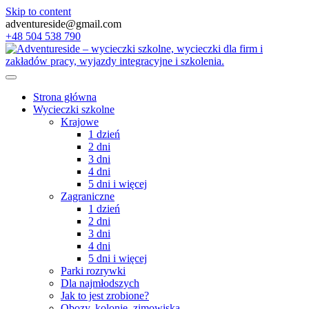
Skip to content
adventureside@gmail.com
+48 504 538 790
Strona główna
Wycieczki szkolne
Krajowe
1 dzień
2 dni
3 dni
4 dni
5 dni i więcej
Zagraniczne
1 dzień
2 dni
3 dni
4 dni
5 dni i więcej
Parki rozrywki
Dla najmłodszych
Jak to jest zrobione?
Obozy, kolonie, zimowiska