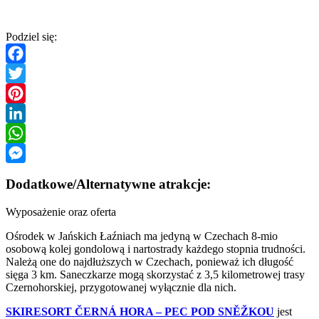
Podziel się:
Facebook
Twitter
Pinterest
LinkedIn
WhatsApp
Messenger
Dodatkowe/Alternatywne atrakcje:
Wyposażenie oraz oferta
Ośrodek w Jańskich Łaźniach ma jedyną w Czechach 8-mio
osobową kolej gondolową i nartostrady każdego stopnia trudności.
Należą one do najdłuższych w Czechach, ponieważ ich długość
sięga 3 km. Saneczkarze mogą skorzystać z 3,5 kilometrowej trasy
Czernohorskiej, przygotowanej wyłącznie dla nich.
SKIRESORT ČERNÁ HORA – PEC POD SNĚŽKOU
jest