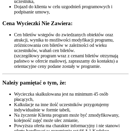
uczestnika,
Dojazd do klienta w celu uzgodnień programowych i
podpisanie umowy,
Cena Wycieczki Nie Zawiera:
Cen biletów wstępów do zwiedzanych obiektów oraz
atrakcji, wynika to możliwości modyfikacji programu,
zróżnicowania cen biletów w zależności od wieku
uczestników, wahań cen biletów.
(szczegółowy program wraz z cenami biletów otrzymają
państwo w ofercie mailowej, zapraszamy do kontaktu) a
orientacyjne ceny podane zostały w programie.
Należy pamiętać o tym, że:
Wycieczka skalkulowana jest na minimum 45 osób
płacących,
Kalkulacje na inne ilość uczestników przygotujemy
indywidualnie w formie tabeli,
Na życzenie Klienta program może być zmodyfikowany,
kolejność zajęć może ulec zmianie,
Powyższa oferta ma charakter informacyjny i nie stanowi
oferty handlowej w rozumieniu ust.66 § 1 Kodeksu