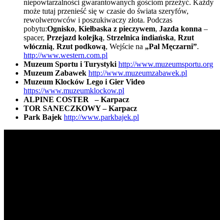
niepowtarzalności gwarantowanych gościom przeżyć. Każdy
może tutaj przenieść się w czasie do świata szeryfów,
rewolwerowców i poszukiwaczy złota. Podczas
pobytu:
Ognisko
,
Kiełbaska z pieczywem
,
Jazda konna
–
spacer,
Przejazd kolejką
,
Strzelnica indiańska
,
Rzut
włócznią
,
Rzut podkową
, Wejście na
„Pal Męczarni”
.
http://www.western.com.pl
Muzeum Sportu i Turystyki
http://www.muzeumsportu.org
Muzeum Zabawek
http://www.muzeumzabawek.pl
Muzeum Klocków Lego i Gier Video
https://www.muzeumklockow.pl
ALPINE COSTER – Karpacz
TOR SANECZKOWY – Karpacz
Park Bajek
http://www.parkbajek.pl