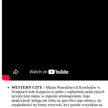
WESTERN CITY –
Miasto Prawdziwych Kowbojów w
Ściegnach koło Karpacza to jedno z najbardziej atrakcyjnych
turystycznie miejsc w regionie jeleniogórskim. Jego
atrakcyjność polega nie tylko na specyfice tego miejsca, na
oryginalności tej formy rozrywki, lecz przede wszystkim na