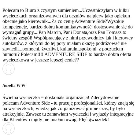
Polecam to Biuro z czystym sumieniem...Uczestniczylam w kilku
wycieczkach organizowanych dla uczniów najpierw jako opiekun
obecnie jako kierownik...Za co cenię Adventure Side?Wysokie
kompetencje, bardzo dobra komunikatywność, dostosowanie się do
wymagań grupy....Pan Marcin, Pani Donata,oraz Pan Tomasz to
świetny zespół! Współpracujący z nimi przewodnicy jak i kierowcy
autokarów, z którymi do tej pory miałam okazję podróżować nie
zawiedli...pomocni, życzliwi, kulturalni,spokojni, z poczuciem
humoru? Polecam!!!! ADVENTURE SIDE to bardzo dobra oferta
wycieczkowa w jeszcze lepszej cenie??
Aurelia W W
Świetna wycieczka = doskonała organizacja! Zdecydowanie
polecam Adventure Side - tu pracuję profesjonaliści, którzy znają się
na wycieczkach, wiedzą jak zorganizować grupie czas, by było
atrakcyjnie. Zawsze tu zamawiam wycieczki i wyjazdy integracyjne
dla Klientów i nigdy nie miałam uwag. PIęć gwiazdek!