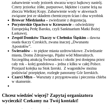
zabarwienie wody jeziorek stwarza wręcz bajkowy nastrój.
Cztery jeziorka: żółte, purpurowe, błękitne i czarne leżą na
zboczu Wielkiej Kopy. Zabarwienie wody w akwenach
związane jest ze składem chemicznym ścian i dna wyrobisk
Browar Miedzianka –
zwiedzanie z degustacją.
Pocysterskie Opactwo w Krzeszowie –
odwiedzimy
Europejską Perłę Baroku, czyli Sanktuarium Matki Bożej
Łaskawej.
Zespół Domków Tkaczy w Chełmku Śląskim –
dawna
osada tkaczy Czeskich, zwana inaczej „Dwunastu
Apostołów”.
Świeradów
– to piękne miasta uzdrowiskowe. Zwiedzanie
miasta, Domu Zdrojowego, Pijalni wód Mineralnych.
Szczególną atrakcją Świeradowa i okolic jest dostępna przez
cały rok – kolej gondolowa – jedna z kilku w całej Polsce.
Przejazd kolejka na Stok Izerski. Z wagoników można
podziwiać przepiękne, rozległe panoramy Gór Izerskich.
Czarci Młyn
– Warsztaty z przygotowania i pieczenia chleba
w skansenie.
Chcesz wiedzieć więcej? Zapytaj organizatora
wycieczki! Czekamy na Twój kontakt!