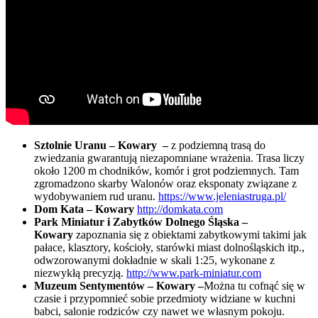
Sztolnie Uranu – Kowary –
z podziemną trasą do
zwiedzania gwarantują niezapomniane wrażenia. Trasa liczy
około 1200 m chodników, komór i grot podziemnych. Tam
zgromadzono skarby Walonów oraz eksponaty związane z
wydobywaniem rud uranu.
https://www.jeleniastruga.pl/
Dom Kata – Kowary
http://domkata.com
Park Miniatur i Zabytków Dolnego Śląska –
Kowary
zapoznania się z obiektami zabytkowymi takimi jak
pałace, klasztory, kościoły, starówki miast dolnośląskich itp.,
odwzorowanymi dokładnie w skali 1:25, wykonane z
niezwykłą precyzją.
http://www.park-miniatur.com
Muzeum Sentymentów – Kowary –
Można tu cofnąć się w
czasie i przypomnieć sobie przedmioty widziane w kuchni
babci, salonie rodziców czy nawet we własnym pokoju.