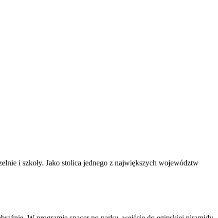
czelnie i szkoły. Jako stolica jednego z największych województw
aźnie. W programie spacer po parku, wejście do egipskiej piramidy