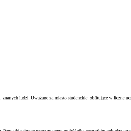
e, znanych ludzi. Uważane za miasto studenckie, obfitujące w liczne u
 Pamiątki zebrane przez znanego podróżnika wszystkim pobudzą wyobr