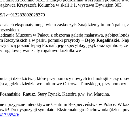
 żaglowca Krzysztofa Kolumba w skali 1:1, wystawa Dywizjon 303.
379/?v=913283802028379
salach eksponaty mogą wielu zaskoczyć. Znajdziemy tu broń palną, zbr
amczyskiem.
dzania Muzeum w Pałacu z obszerna galerią malarstwa, gabinet londy
eum Raczyńskich a w parku pomniki przyrody
– Dęby Rogalińskie.
Najs
tórzy chcą poznać lepiej Poznań, jego specyfikę, język oraz symbole,
y rogalowe, warsztaty rogalowo koziołkowe
pretacji dziedzictwa, które przy pomocy nowych technologii łączy opow
miejsca, gdzie dziedzictwo kulturowe Ostrowa Tumskiego, przy pomoc
Poznańskie, Ratusz, Stary Rynek, Katedra p.w. św. Marcina.
ie i przyjazne Interaktywne Centrum Bezpieczeństwa w Polsce. W każd
 bawić! Do dyspozycji symulator Ekstremalnego Dachowania (dzieci 
441335549/