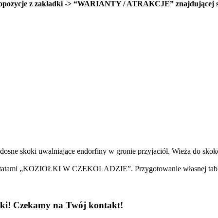
propozycje z zakładki -> “WARIANTY / ATRAKCJE” znajdującej s
osne skoki uwalniające endorfiny w gronie przyjaciół. Wieża do skok
ztatami „KOZIOŁKI W CZEKOLADZIE”. Przygotowanie własnej tablicz
czki! Czekamy na Twój kontakt!