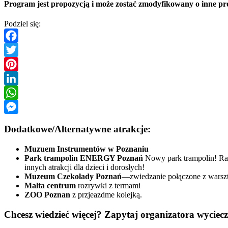
Program jest propozycją i może zostać zmodyfikowany o inne 
Podziel się:
Facebook
Twitter
Pinterest
LinkedIn
WhatsApp
Messenger
Dodatkowe/Alternatywne atrakcje:
Muzuem Instrumentów w Poznaniu
Park trampolin ENERGY Poznań
Nowy park trampolin! Rad
innych atrakcji dla dzieci i dorosłych!
Muzeum Czekolady Poznań
—zwiedzanie połączone z wars
Malta centrum
rozrywki z termami
ZOO Poznan
z przjeazdme kolejką.
Chcesz wiedzieć więcej? Zapytaj organizatora wycie