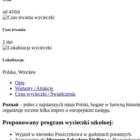
od
410
zł
Czas trwania
2 dni
Lokalizacja
Polska, Wrocław
Opis
Warianty / Atrakcje
Cena wycieczki / Świadczenia
Poznań
– jedno z najstarszych miast Polski, bogate w barwną histori
organizuje rocznie kilka imprez o europejskim zasięgu.
Proponowany program wycieczki szkolnej:
Wyjazd w kierunku Puszczykowa w godzinach porannych.
Zapraszamy do
Muzeum Arkadego Fiedlera
w Puszczykowie.