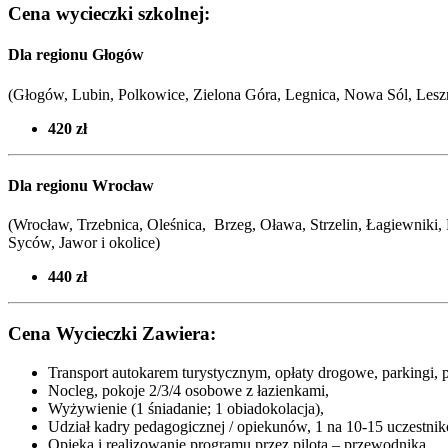
Cena wycieczki szkolnej:
Dla regionu Głogów
(Głogów, Lubin, Polkowice, Zielona Góra, Legnica, Nowa Sól, Leszn
420 zł
Dla regionu Wrocław
(Wrocław, Trzebnica, Oleśnica, Brzeg, Oława, Strzelin, Łagiewniki
Syców,
Jawor i okolice
)
440 zł
Cena Wycieczki Zawiera:
Transport autokarem turystycznym, opłaty drogowe, parkingi, 
Nocleg, pokoje 2/3/4 osobowe z łazienkami,
Wyżywienie (1 śniadanie; 1 obiadokolacja),
Udział kadry pedagogicznej / opiekunów, 1 na 10-15 uczestnik
Opieka i realizowanie programu przez pilota – przewodnika,