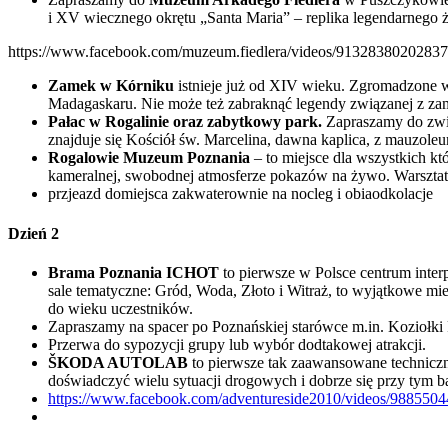
i XV wiecznego okrętu „Santa Maria” – replika legendarnego
https://www.facebook.com/muzeum.fiedlera/videos/913283802028
Zamek w Kórniku
istnieje już od XIV wieku. Zgromadzone w 
Madagaskaru. Nie może też zabraknąć legendy związanej z z
Pałac w Rogalinie oraz zabytkowy park.
Zapraszamy do zwie
znajduje się Kościół św. Marcelina, dawna kaplica, z mauzol
Rogalowie Muzeum Poznania
– to miejsce dla wszystkich k
kameralnej, swobodnej atmosferze pokazów na żywo. Warsztat
przjeazd domiejsca zakwaterownie na nocleg i obiaodkolacje
Dzień 2
Brama Poznania ICHOT
to pierwsze w Polsce centrum inter
sale tematyczne: Gród, Woda, Złoto i Witraż, to wyjątkowe 
do wieku uczestników.
Zapraszamy na spacer po Poznańskiej starówce m.in. Koziołki 
Przerwa do sypozycji grupy lub wybór dodtakowej atrakcji.
ŠKODA AUTOLAB
to pierwsze tak zaawansowane techniczn
doświadczyć wielu sytuacji drogowych i dobrze się przy tym
https://www.facebook.com/adventureside2010/videos/988550