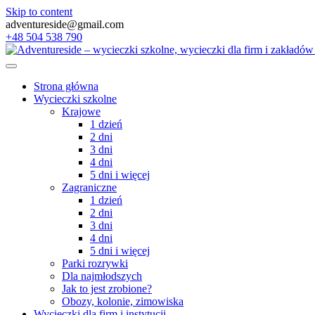
Skip to content
adventureside@gmail.com
+48 504 538 790
Strona główna
Wycieczki szkolne
Krajowe
1 dzień
2 dni
3 dni
4 dni
5 dni i więcej
Zagraniczne
1 dzień
2 dni
3 dni
4 dni
5 dni i więcej
Parki rozrywki
Dla najmłodszych
Jak to jest zrobione?
Obozy, kolonie, zimowiska
Wycieczki dla firm i instytucji