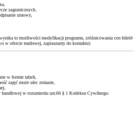
ka,
cze zagranicznych,
odpisanie umowy,
wynika to możliwości modyfikacji programu, zróżnicowania cen biletó
o w ofercie mailowej, zapraszamy do kontaktu)
ie w formie tabeli,
ość zajęć może ulec zmianie,
ej,
rty handlowej w rozumieniu ust.66 § 1 Kodeksu Cywilnego.