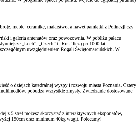
oje, meble, ceramikę, malarstwo, a nawet pamiątki z Polinezji czy
ński i galeria antenatów oraz powozownia. W pobliżu pałacu
łynniejsze „Lech”, „Czech” i „Rus” liczą po 1000 lat.
 ze szczególnym uwzględnieniem Rogali Świętomarcińskich. W
ieść o dziejach katedralnej wyspy i rozwoju miasta Poznania. Cztery
y multimediów, pobudza wszystkie zmysły. Zwiedzanie dostosowane
ej z 5 stref możesz skorzystać z interaktywnych eksponatów,
powyżej 150cm oraz minimum 40kg wagi). Polecamy!