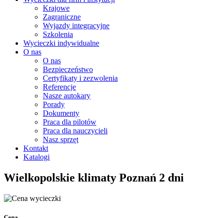
Krajowe
Zagraniczne
Wyjazdy integracyjne
Szkolenia
Wycieczki indywidualne
O nas
O nas
Bezpieczeństwo
Certyfikaty i zezwolenia
Referencje
Nasze autokary
Porady
Dokumenty
Praca dla pilotów
Praca dla nauczycieli
Nasz sprzęt
Kontakt
Katalogi
Wielkopolskie klimaty Poznań 2 dni
Cena