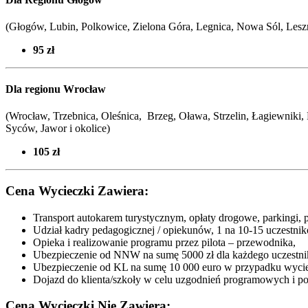
(Głogów, Lubin, Polkowice, Zielona Góra, Legnica, Nowa Sól, Leszn
95 zł
Dla regionu Wrocław
(Wrocław, Trzebnica, Oleśnica, Brzeg, Oława, Strzelin, Łagiewniki
Syców,
Jawor i okolice
)
105 zł
Cena Wycieczki Zawiera:
Transport autokarem turystycznym, opłaty drogowe, parkingi, 
Udział kadry pedagogicznej / opiekunów, 1 na 10-15 uczestnik
Opieka i realizowanie programu przez pilota – przewodnika,
Ubezpieczenie od NNW na sumę 5000 zł dla każdego uczestni
Ubezpieczenie od KL na sumę 10 000 euro w przypadku wycie
Dojazd do klienta/szkoły w celu uzgodnień programowych i p
Cena Wycieczki Nie Zawiera: