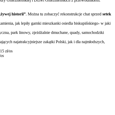
tedry Gnieźnieńskiej i Drzwi Gnieźnieńskich z przewodnikiem.
„żywej historii”
. Można tu zobaczyć rekonstrukcje chat sprzed
setek
amienia, jak lepiły garnki mieszkanki osiedla biskupińskiego- w jaki
ryczna, park linowy, zjeżdżalnie dmuchane, quady, samochodziki
jących najatrakcyjniejsze zakątki Polski, jak i dla najmłodszych,
15 zł/os
/os