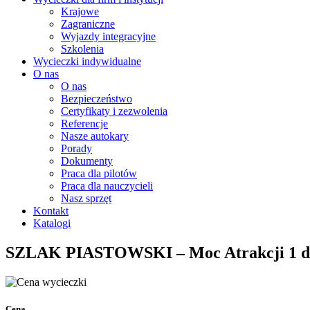
Krajowe
Zagraniczne
Wyjazdy integracyjne
Szkolenia
Wycieczki indywidualne
O nas
O nas
Bezpieczeństwo
Certyfikaty i zezwolenia
Referencje
Nasze autokary
Porady
Dokumenty
Praca dla pilotów
Praca dla nauczycieli
Nasz sprzęt
Kontakt
Katalogi
SZLAK PIASTOWSKI – Moc Atrakcji 1 d
Cena