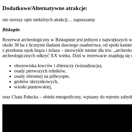
Messenger
Dodatkowe/Alternatywne atrakcje:
oto szerszy opis niektórych atrakcji… zapraszamy
Biskupin
Rezerwat archeologiczny w Biskupinie jest jednym z największych w 
około 38 ha z licznymi śladami dawnego osadnictwa, od epoki kamien
z przełomu epok brązu i żelaza – niezwykle istotne dla tzw. „archeo
archeologicznych odkryć XX wieku. Dziś w rezerwacie znajdują się r
obozowiska łowców i zbieraczy (wizualizacja),
osady pierwszych rolników,
osady obronnej na półwyspie,
grobów skrzynkowych,
wioski piastowskiej,
oraz Chata Pałucka – obiekt etnograficzny, wpisany do rejestru zaby