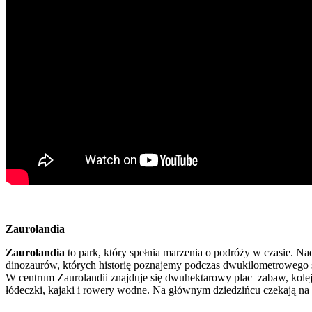
Zaurolandia
Zaurolandia
to park, który spełnia marzenia o podróży w czasie. Na
dinozaurów, których historię poznajemy podczas dwukilometrowego 
W centrum Zaurolandii znajduje się dwuhektarowy plac zabaw, kolej
łódeczki, kajaki i rowery wodne. Na głównym dziedzińcu czekają na P