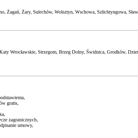
o, Żagań, Żary, Sulechów, Wolsztyn, Wschowa, Szlichtyngowa, Sława,
, Katy Wrocławskie, Strzegom, Brzeg Dolny, Świdnica, Grodków, Dzie
podstawienia,
ów gratis,
ka,
cze zagranicznych,
odpisanie umowy,