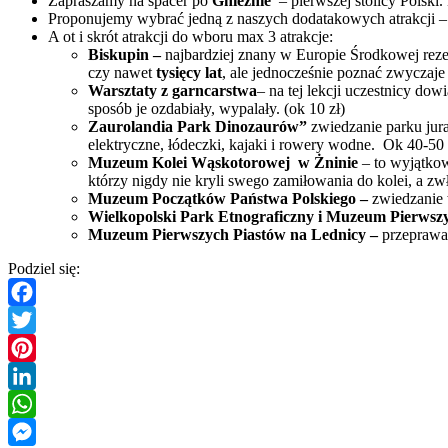
Zapraszamy na spacer po
Gnieźnie
– pierwszej stolicy Polsk
Proponujemy wybrać jedną z naszych dodatakowych atrakcji –
A ot i skrót atrakcji do wboru max 3 atrakcje:
Biskupin
–
najbardziej znany w Europie Środkowej reze
czy nawet
tysięcy lat
, ale jednocześnie poznać zwyczaje ż
Warsztaty z garncarstwa
– na tej lekcji uczestnicy do
sposób je ozdabiały, wypalały. (ok 10 zł)
Zaurolandia Park Dinozaurów”
zwiedzanie parku jur
elektryczne, łódeczki, kajaki i rowery wodne.
Ok 40-50 
Muzeum Kolei Wąskotorowej
w Żninie
– to wyjątkow
którzy nigdy nie kryli swego zamiłowania do kolei, a zw
Muzeum Początków Państwa Polskiego –
zwiedzanie 
Wielkopolski Park Etnograficzny i Muzeum Pierwsz
Muzeum Pierwszych Piastów na Lednicy –
przeprawa
Podziel się:
Facebook
Twitter
Pinterest
LinkedIn
WhatsApp