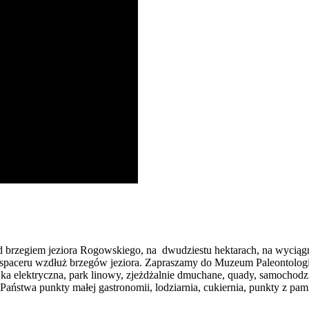
d brzegiem jeziora Rogowskiego, na dwudziestu hektarach, na wyciągni
spaceru wzdłuż brzegów jeziora. Zapraszamy do Muzeum Paleontologi
ka elektryczna, park linowy, zjeżdżalnie dmuchane, quady, samochodz
aństwa punkty małej gastronomii, lodziarnia, cukiernia, punkty z pam