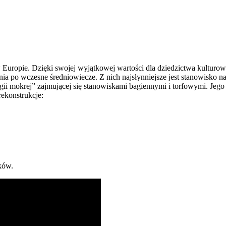
Europie. Dzięki swojej wyjątkowej wartości dla dziedzictwa kulturow
ia po wczesne średniowiecze. Z nich najsłynniejsze jest stanowisko n
logii mokrej” zajmującej się stanowiskami bagiennymi i torfowymi. Jego
ekonstrukcje:
tków.