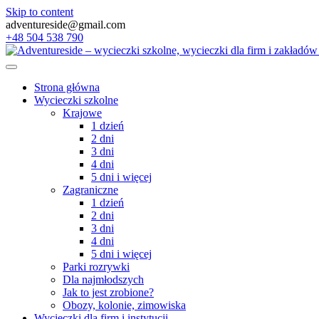
Skip to content
adventureside@gmail.com
+48 504 538 790
Strona główna
Wycieczki szkolne
Krajowe
1 dzień
2 dni
3 dni
4 dni
5 dni i więcej
Zagraniczne
1 dzień
2 dni
3 dni
4 dni
5 dni i więcej
Parki rozrywki
Dla najmłodszych
Jak to jest zrobione?
Obozy, kolonie, zimowiska
Wycieczki dla firm i instytucji