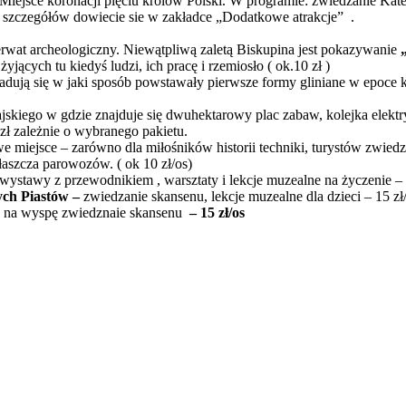
i. Miejsce koronacji pięciu królów Polski. W programie: zwiedzanie Ka
 szczegółów dowiecie sie w zakładce „Dodatkowe atrakcje”
.
rwat archeologiczny. Niewątpliwą zaletą Biskupina jest pokazywanie
yjących tu kiedyś ludzi, ich pracę i rzemiosło ( ok.10 zł )
wiadują się w jaki sposób powstawały pierwsze formy gliniane w epoce k
ajskiego w gdzie znajduje się dwuhektarowy plac zabaw, kolejka elekt
zł zależnie o wybranego pakietu.
e miejsce – zarówno dla miłośników historii techniki, turystów zwiedza
łaszcza parowozów. ( ok 10 zł/os)
wystawy z przewodnikiem , warsztaty i lekcje muzealne na życzenie – 
ych Piastów –
zwiedzanie skansenu, lekcje muzealne dla dzieci – 15 zł
 na wyspę zwiedznaie skansenu
–
15 zł/os