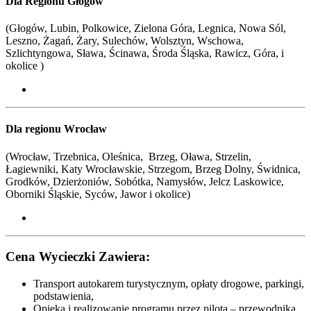
Dla Regionu Głogów
(Głogów, Lubin, Polkowice, Zielona Góra, Legnica, Nowa Sól,
Leszno, Żagań, Żary, Sulechów, Wolsztyn, Wschowa,
Szlichtyngowa, Sława, Ścinawa, Środa Śląska, Rawicz, Góra, i
okolice )
Dla regionu Wrocław
(Wrocław, Trzebnica, Oleśnica, Brzeg, Oława, Strzelin,
Łagiewniki, Katy Wrocławskie, Strzegom, Brzeg Dolny, Świdnica,
Grodków, Dzierżoniów, Sobótka, Namysłów, Jelcz Laskowice,
Oborniki Śląskie, Syców,
Jawor i okolice
)
Cena Wycieczki Zawiera:
Transport autokarem turystycznym, opłaty drogowe, parkingi,
podstawienia,
Opieka i realizowanie programu przez pilota – przewodnika,