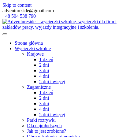
Skip to content
adventureside@gmail.com
+48 504 538 790
Strona główna
Wycieczki szkolne
Krajowe
1 dzień
2 dni
3 dni
4 dni
5 dni i więcej
Zagraniczne
1 dzień
2 dni
3 dni
4 dni
5 dni i więcej
Parki rozrywki
Dla najmłodszych
Jak to jest zrobione?
Obozy, kolonie, zimowiska