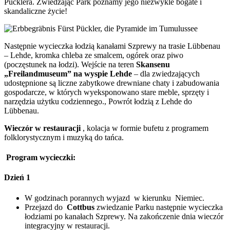
Pücklera. Zwiedzając Park poznamy jego niezwykle bogate i
skandaliczne życie!
Następnie wycieczka łodzią kanałami Szprewy na trasie Lübbenau
– Lehde, kromka chleba ze smalcem, ogórek oraz piwo
(poczęstunek na łodzi). Wejście na teren
Skansenu
„Freilandmuseum” na wyspie Lehde
– dla zwiedzających
udostępnione są liczne zabytkowe drewniane chaty i zabudowania
gospodarcze, w których wyeksponowano stare meble, sprzęty i
narzędzia użytku codziennego., Powrót łodzią z Lehde do
Lübbenau.
Wieczór w restauracji
, kolacja w formie bufetu z programem
folklorystycznym i muzyką do tańca.
Program wycieczki:
Dzień 1
W godzinach porannych wyjazd w kierunku Niemiec.
Przejazd do
Cottbus
zwiedzanie Parku następnie wycieczka
łodziami po kanałach Szprewy. Na zakończenie dnia wieczór
integracyjny w restauracji.