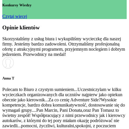
Konkursy Wiedzy
Czytaj więcej
Opinie klientów
Skorzystaliśmy z usług biura i wykupiliśmy wycieczkę dla naszej
firmy. Jesteśmy bardzo zadowoleni. Otrzymaliśmy profesjonalną
ofertę z atrakcyjnymi programem, przyjemnym noclegiem i dobrym
jedzeniem. Przewodnicy na medal!
Anna T
Polecam to Biuro z czystym sumieniem...Uczestniczylam w kilku
wycieczkach organizowanych dla uczniów najpierw jako opiekun
obecnie jako kierownik...Za co cenię Adventure Side?Wysokie
kompetencje, bardzo dobra komunikatywność, dostosowanie się do
wymagań grupy....Pan Marcin, Pani Donata,oraz Pan Tomasz to
świetny zespół! Współpracujący z nimi przewodnicy jak i kierowcy
autokarów, z którymi do tej pory miałam okazję podróżować nie
zawiedli...pomocni, życzliwi, kulturalni,spokojni, z poczuciem