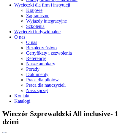
Wycieczki dla firm i instytucji
Krajowe
Zagraniczne
Wyjazdy integracyjne
Szkolenia
Wycieczki indywidualne
O nas
O nas
Bezpieczeństwo
Certyfikaty i zezwolenia
Referencje
Nasze autokary
Porady
Dokumenty
Praca dla pilotów
Praca dla nauczycieli
Nasz sprzęt
Kontakt
Katalogi
Wieczór Szprewaldzki All inclusive- 1
dzień