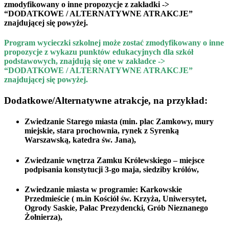
zmodyfikowany o inne propozycje z zakładki ->
“DODATKOWE / ALTERNATYWNE ATRAKCJE”
znajdującej się powyżej.
Program wycieczki szkolnej może zostać zmodyfikowany o inne
propozycje z wykazu
punktów edukacyjnych dla szkół
podstawowych, znajdują się one w
zakładce ->
“DODATKOWE / ALTERNATYWNE ATRAKCJE”
znajdującej się powyżej.
Dodatkowe/Alternatywne atrakcje, na przykład:
Zwiedzanie
Starego miasta
(min. plac Zamkowy, mury
miejskie, stara prochownia,
rynek z Syrenką
Warszawską
, katedra św. Jana),
Zwiedzanie wnętrza
Zamku Królewskiego –
miejsce
podpisania konstytucji 3-go maja, siedziby królów,
Zwiedzanie miasta w programie:
Karkowskie
Przedmieście
( m.in Kościół św. Krzyża, Uniwersytet,
Ogrody Saskie, Pałac Prezydencki, Grób Nieznanego
Żołnierza),