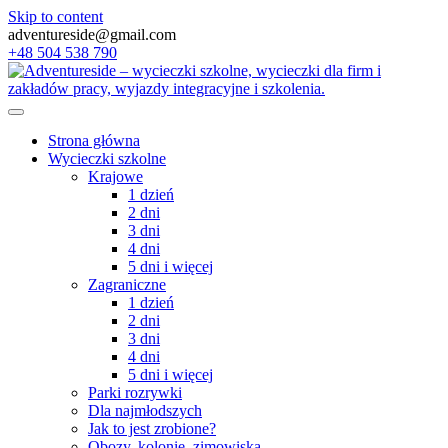
Skip to content
adventureside@gmail.com
+48 504 538 790
Strona główna
Wycieczki szkolne
Krajowe
1 dzień
2 dni
3 dni
4 dni
5 dni i więcej
Zagraniczne
1 dzień
2 dni
3 dni
4 dni
5 dni i więcej
Parki rozrywki
Dla najmłodszych
Jak to jest zrobione?
Obozy, kolonie, zimowiska