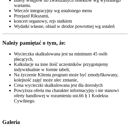
Bilety wstępów do zwiedzanych obiektów wg wybranego
wariantu.
Wieczór integracyjny wg ustalonego menu
Przejazd Rikszami,
koncert organowy, rejs statkiem
Wydatki własne, obiad w drodze powrotnej wg ustaleń
Należy pamiętać o tym, że:
Wycieczka skalkulowana jest na minimum 45 osób
płacących,
Kalkulacje na inne ilość uczestników przygotujemy
indywidualnie w formie tabeli,
Na życzenie Klienta program może być zmodyfikowany,
kolejność zajęć może ulec zmianie,
Cena wycieczki skalkulowana jest dla dorosłych
Powyższa oferta ma charakter informacyjny i nie stanowi
oferty handlowej w rozumieniu ust.66 § 1 Kodeksu
Cywilnego.
Galeria