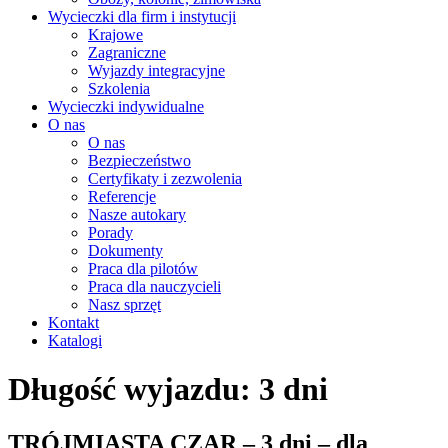
Wycieczki dla firm i instytucji
Krajowe
Zagraniczne
Wyjazdy integracyjne
Szkolenia
Wycieczki indywidualne
O nas
O nas
Bezpieczeństwo
Certyfikaty i zezwolenia
Referencje
Nasze autokary
Porady
Dokumenty
Praca dla pilotów
Praca dla nauczycieli
Nasz sprzęt
Kontakt
Katalogi
Długość wyjazdu:
3 dni
TRÓJMIASTA CZAR – 3 dni – dla