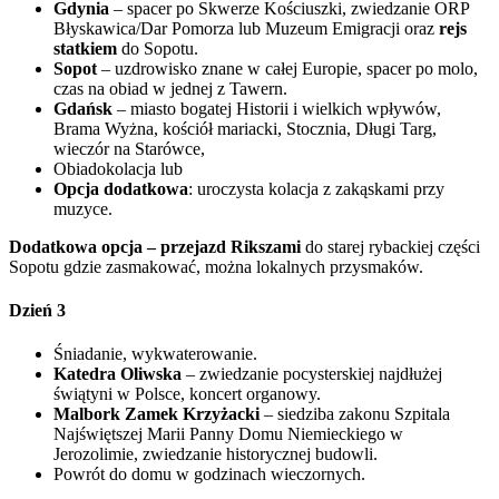
Gdynia
– spacer po Skwerze Kościuszki, zwiedzanie ORP
Błyskawica/Dar Pomorza lub Muzeum Emigracji oraz
rejs
statkiem
do Sopotu.
Sopot
– uzdrowisko znane w całej Europie, spacer po molo,
czas na obiad w jednej z Tawern.
Gdańsk
– miasto bogatej Historii i wielkich wpływów,
Brama Wyżna, kościół mariacki, Stocznia, Długi Targ,
wieczór na Starówce,
Obiadokolacja lub
Opcja dodatkowa
: uroczysta kolacja z zakąskami przy
muzyce.
Dodatkowa opcja –
przejazd Rikszami
do starej rybackiej części
Sopotu gdzie zasmakować, można lokalnych przysmaków.
Dzień 3
Śniadanie, wykwaterowanie.
Katedra Oliwska
– zwiedzanie pocysterskiej najdłużej
świątyni w Polsce, koncert organowy.
Malbork Zamek Krzyżacki
– siedziba zakonu Szpitala
Najświętszej Marii Panny Domu Niemieckiego w
Jerozolimie, zwiedzanie historycznej budowli.
Powrót do domu w godzinach wieczornych.