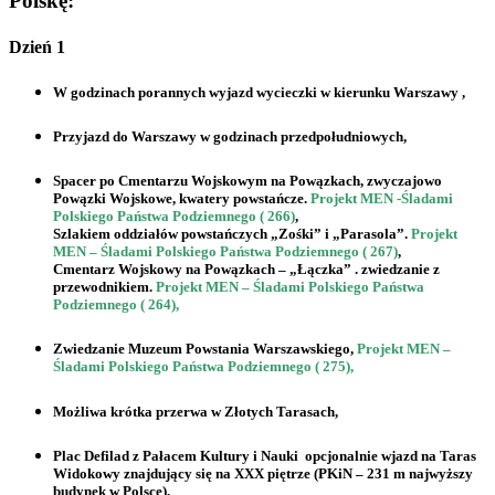
Polskę:
Dzień 1
W godzinach porannych wyjazd wycieczki w kierunku
Warszawy
,
Przyjazd do
Warszawy
w godzinach przedpołudniowych,
Spacer po
Cmentarzu Wojskowym na Powązkach
, zwyczajowo
Powązki Wojskowe
, kwatery powstańcze.
Projekt MEN -Śladami
Polskiego Państwa Podziemnego ( 266)
,
Szlakiem oddziałów powstańczych „Zośki” i „Parasola”.
Projekt
MEN – Śladami Polskiego Państwa Podziemnego ( 267)
,
Cmentarz Wojskowy na Powązkach – „Łączka” . zwiedzanie z
przewodnikiem.
Projekt MEN – Śladami Polskiego Państwa
Podziemnego ( 264),
Zwiedzanie Muzeum Powstania Warszawskiego,
Projekt MEN –
Śladami Polskiego Państwa Podziemnego ( 275),
Możliwa krótka przerwa w
Złotych Tarasach
,
Plac Defilad z Pałacem Kultury i Nauki
opcjonalnie wjazd na Taras
Widokowy znajdujący się na XXX piętrze (PKiN – 231 m najwyższy
budynek w Polsce),