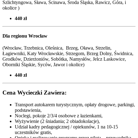
Szlichtyngowa, Sława, Ścinawa, Środa Śląska, Rawicz, Góra, i
okolice )
440 zł
Dla regionu Wrocław
(Wrocław, Trzebnica, Oleśnica, Brzeg, Oława, Strzelin,
Łagiewniki, Katy Wrocławskie, Strzegom, Brzeg Dolny, Świdnica,
Grodków, Dzierżoniów, Sobótka, Namysłów, Jelcz Laskowice,
Oborniki Śląskie, Syców,
Jawor i okolice
)
440 zł
Cena Wycieczki Zawiera:
Transport autokarem turystycznym, opłaty drogowe, parkingi,
podstawienia,
Noclegi, pokoje 2/3/4 osobowe z łazienkami,
Wyżywienie (2 śniadania; 2 obiadokolacje),
Udział kadry pedagogicznej / opiekunów, 1 na 10-15
uczestników gratis,
Opieka i realizowanie programu przez pilota – przewodnika,