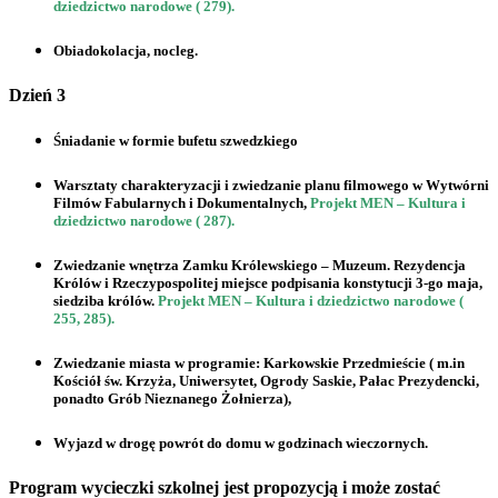
dziedzictwo narodowe ( 279)
.
Obiadokolacja, nocleg.
Dzień 3
Śniadanie w formie bufetu szwedzkiego
Warsztaty charakteryzacji i zwiedzanie planu filmowego w
Wytwórni
Filmów Fabularnych i Dokumentalnych,
Projekt MEN – Kultura i
dziedzictwo narodowe ( 287).
Zwiedzanie wnętrza
Zamku Królewskiego
– Muzeum. Rezydencja
Królów i Rzeczypospolitej
miejsce podpisania konstytucji 3-go maja,
siedziba królów.
Projekt MEN – Kultura i dziedzictwo narodowe (
255, 285).
Zwiedzanie miasta w programie:
Karkowskie Przedmieście
( m.in
Kościół św. Krzyża, Uniwersytet, Ogrody Saskie, Pałac Prezydencki,
ponadto Grób Nieznanego Żołnierza),
Wyjazd w drogę powrót do domu w godzinach wieczornych.
Program wycieczki szkolnej jest propozycją i może zostać