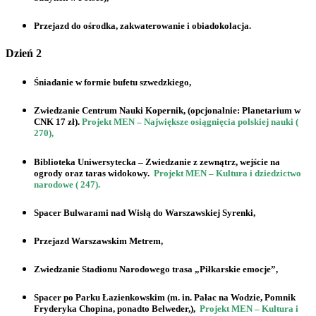
Przejazd do ośrodka, zakwaterowanie i obiadokolacja.
Dzień 2
Śniadanie w formie bufetu szwedzkiego,
Zwiedzanie
Centrum Nauki Kopernik,
(opcjonalnie: Planetarium w
CNK 17 zł).
Projekt MEN – Największe osiągnięcia polskiej nauki (
270),
Biblioteka Uniwersytecka
– Zwiedzanie z zewnątrz, wejście na
ogrody oraz taras widokowy.
Projekt MEN – Kultura i dziedzictwo
narodowe ( 247).
Spacer Bulwarami nad Wisłą do
Warszawskiej Syrenki,
Przejazd
Warszawskim Metrem
,
Zwiedzanie
Stadionu Narodowego
trasa
„Piłkarskie emocje”,
Spacer po
Parku Łazienkowskim
(m. in. Pałac na Wodzie, Pomnik
Fryderyka Chopina, ponadto Belweder,),
Projekt MEN – Kultura i